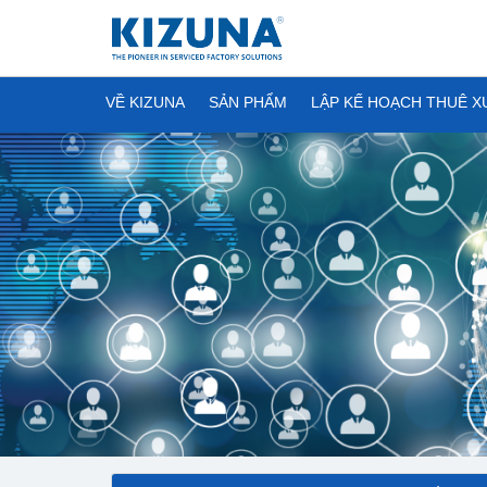
VỀ KIZUNA
SẢN PHẨM
LẬP KẾ HOẠCH THUÊ 