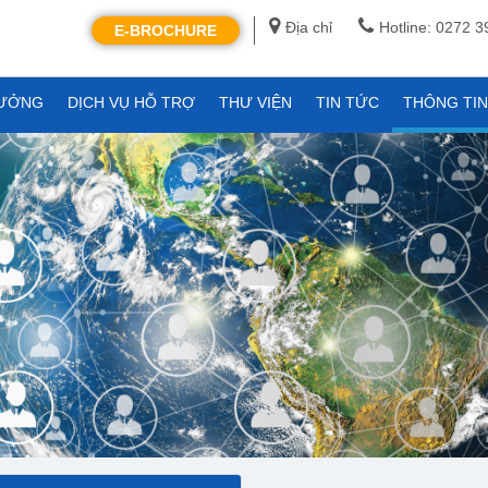
Địa chỉ
Hotline: 0272 
E-BROCHURE
XƯỞNG
DỊCH VỤ HỖ TRỢ
THƯ VIỆN
TIN TỨC
THÔNG TI