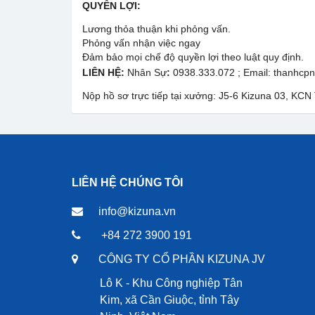
QUYỀN LỢI:
Lương thỏa thuận khi phỏng vấn.
Phỏng vấn nhận việc ngay
Đảm bảo mọi chế độ quyền lợi theo luật quy định.
LIÊN HỆ:
Nhân Sự
:
0938.333.072 ; Email: thanhcp
Nộp hồ sơ trực tiếp tại xưởng: J5-6 Kizuna 03, KCN
LIÊN HỆ CHÚNG TÔI
info@kizuna.vn
+84 272 3900 191
CÔNG TY CỔ PHẦN KIZUNA JV
Lô K - Khu Công nghiệp Tân
Kim, xã Cần Giuộc, tỉnh Tây