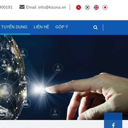
3900191
Email: info@kizuna.vn
N TUYỂN DỤNG
LIÊN HỆ
GÓP Ý