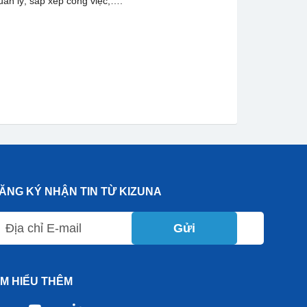
ản lý, sắp xếp công việc,….
ĂNG KÝ NHẬN TIN TỪ KIZUNA
Gửi
ÌM HIỂU THÊM