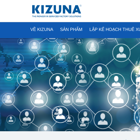
VỀ KIZUNA
SẢN PHẨM
LẬP KẾ HOẠCH THUÊ 