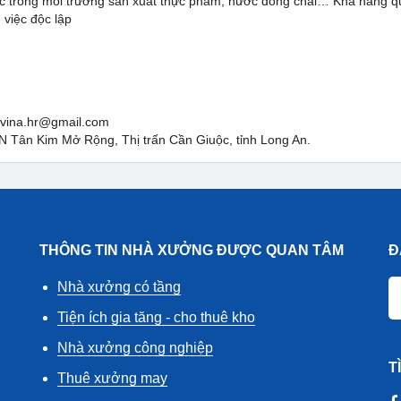
iệc trong môi trường sản xuất thực phẩm, nước đóng chai… Khả năng qu
 việc độc lập
gvina.hr@gmail.com
CN Tân Kim Mở Rộng, Thị trấn Cần Giuộc, tỉnh Long An.
THÔNG TIN NHÀ XƯỞNG ĐƯỢC QUAN TÂM
Đ
Nhà xưởng có tầng
Tiện ích gia tăng - cho thuê kho
Nhà xưởng công nghiệp
T
Thuê xưởng may