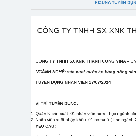
KIZUNA TUYỂN DỤ
CÔNG TY TNHH SX XNK THÀ
CÔNG TY TNHH SX XNK THÀNH CÔNG VINA – CN
NGÀNH NGHỀ: sản xuất nước ép hàng nông sả
TUYỂN DỤNG NHÂN VIÊN 17/07/2024
VỊ TRÍ TUYỂN DỤNG:
Quản lý sản xuất: 01 nhân viên nam ( học ngành c
Nhân viên xuất nhập khẩu: 01 nam/nữ ( học ngành
YÊU CẦU: