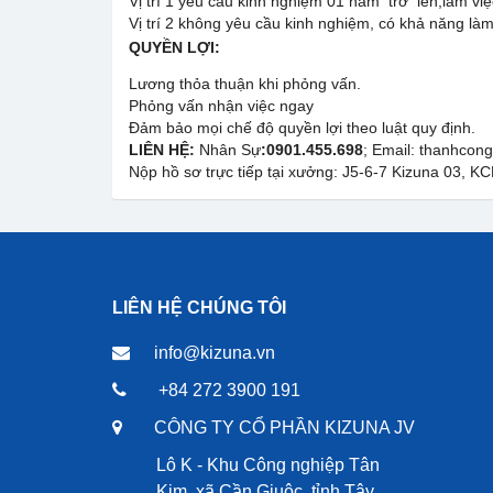
Vị trí 1 yêu cầu kinh nghiệm 01 năm trở lên,làm v
Vị trí 2 không yêu cầu kinh nghiệm, có khả năng làm
QUYỀN LỢI
:
Lương thỏa thuận khi phỏng vấn.
Phỏng vấn nhận việc ngay
Đảm bảo mọi chế độ quyền lợi theo luật quy định.
LIÊN HỆ:
Nhân Sự
:0901.455.698
; Email: thanhcon
Nộp hồ sơ trực tiếp tại xưởng: J5-6-7 Kizuna 03, K
LIÊN HỆ CHÚNG TÔI
info@kizuna.vn
+84 272 3900 191
CÔNG TY CỔ PHẦN KIZUNA JV
Lô K - Khu Công nghiệp Tân
Kim, xã Cần Giuộc, tỉnh Tây