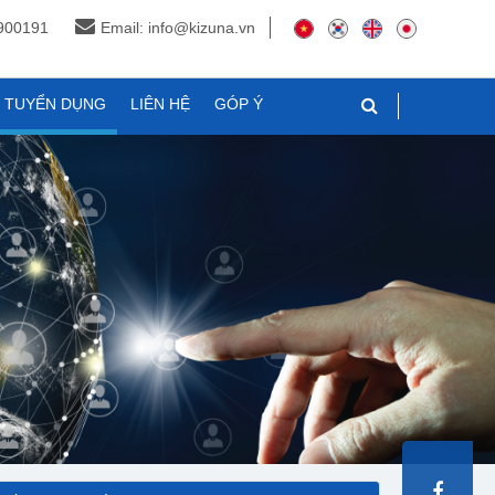
3900191
Email: info@kizuna.vn
N TUYỂN DỤNG
LIÊN HỆ
GÓP Ý