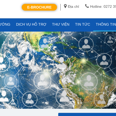
Địa chỉ
Hotline: 0272 
E-BROCHURE
XƯỞNG
DỊCH VỤ HỖ TRỢ
THƯ VIỆN
TIN TỨC
THÔNG TI