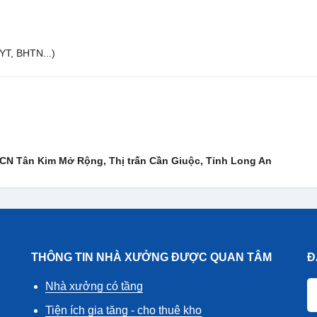
YT, BHTN...)
KCN Tân Kim Mở Rộng, Thị trấn Cần Giuộc, Tỉnh Long An
THÔNG TIN NHÀ XƯỞNG ĐƯỢC QUAN TÂM
Đ
Nhà xưởng có tầng
Tiện ích gia tăng - cho thuê kho