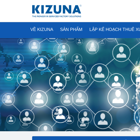
VỀ KIZUNA
SẢN PHẨM
LẬP KẾ HOẠCH THUÊ 