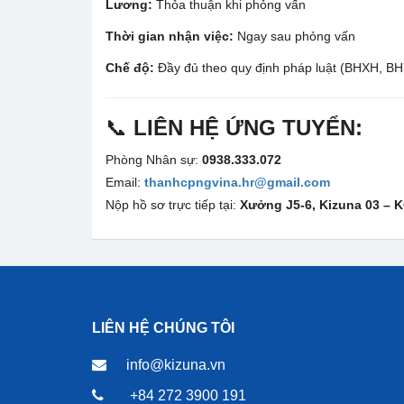
Lương:
Thỏa thuận khi phỏng vấn
Thời gian nhận việc:
Ngay sau phỏng vấn
Chế độ:
Đầy đủ theo quy định pháp luật (BHXH, BH
📞
LIÊN HỆ ỨNG TUYỂN:
Phòng Nhân sự:
0938.333.072
Email:
thanhcpngvina.hr@gmail.com
Nộp hồ sơ trực tiếp tại:
Xưởng J5-6, Kizuna 03 – 
LIÊN HỆ CHÚNG TÔI
info@kizuna.vn
+84 272 3900 191