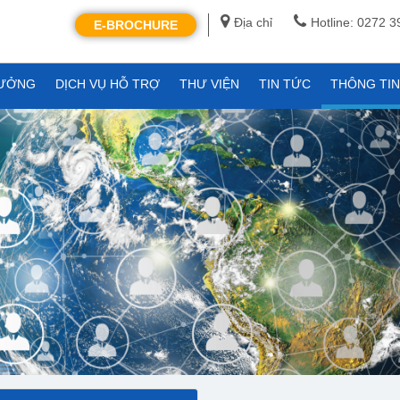
Địa chỉ
Hotline: 0272 
E-BROCHURE
XƯỞNG
DỊCH VỤ HỖ TRỢ
THƯ VIỆN
TIN TỨC
THÔNG TI