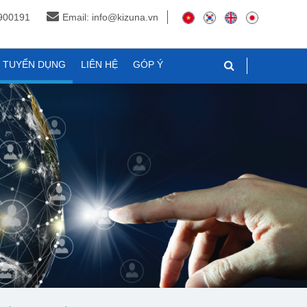
3900191
Email: info@kizuna.vn
N TUYỂN DỤNG
LIÊN HỆ
GÓP Ý