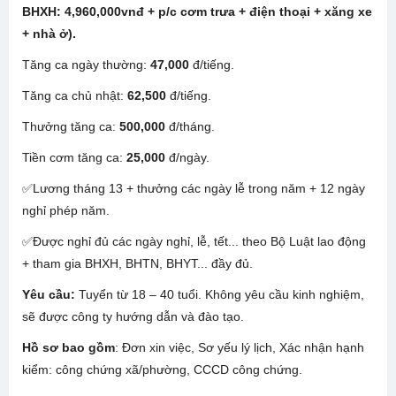
BHXH: 4,960,000vnđ + p/c cơm trưa + điện thoại + xăng xe
+ nhà ở).
Tăng ca ngày thường:
47,000
đ/tiếng.
Tăng ca chủ nhật:
62,500
đ/tiếng.
Thưởng tăng ca:
500,000
đ/tháng.
Tiền cơm tăng ca:
25,000
đ/ngày.
✅Lương tháng 13 + thưởng các ngày lễ trong năm + 12 ngày
nghỉ phép năm.
✅Được nghỉ đủ các ngày nghỉ, lễ, tết... theo Bộ Luật lao động
+ tham gia BHXH, BHTN, BHYT... đầy đủ.
Yêu cầu:
Tuyển từ 18 – 40 tuổi. Không yêu cầu kinh nghiệm,
sẽ được công ty hướng dẫn và đào tạo.
Hồ sơ bao gồm
: Đơn xin việc, Sơ yếu lý lịch, Xác nhận hạnh
kiểm: công chứng xã/phường, CCCD công chứng.