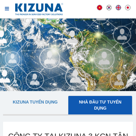
KIZUNA TUYỂN DỤNG
NHÀ ĐẦU TƯ TUYỂN
DỤNG