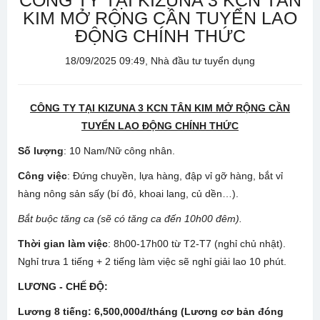
CÔNG TY TẠI KIZUNA 3 KCN TÂN
KIM MỞ RỘNG CẦN TUYỂN LAO
ĐỘNG CHÍNH THỨC
18/09/2025 09:49, Nhà đầu tư tuyển dụng
CÔNG TY TẠI KIZUNA 3 KCN TÂN KIM MỞ RỘNG CẦN
TUYỂN LAO ĐỘNG CHÍNH THỨC
Số lượng
: 10 Nam/Nữ công nhân.
Công việc
: Đứng chuyền, lựa hàng, đập vỉ gỡ hàng, bắt vỉ
hàng nông sản sấy (bí đỏ, khoai lang, củ dền…).
Bắt buộc tăng ca (sẽ có tăng ca đến 10h00 đêm).
Thời gian làm việc
: 8h00-17h00 từ T2-T7 (nghỉ chủ nhật).
Nghỉ trưa 1 tiếng + 2 tiếng làm việc sẽ nghỉ giải lao 10 phút.
LƯƠNG - CHẾ ĐỘ:
Lương 8 tiếng: 6,500,000đ/tháng (Lương cơ bản đóng