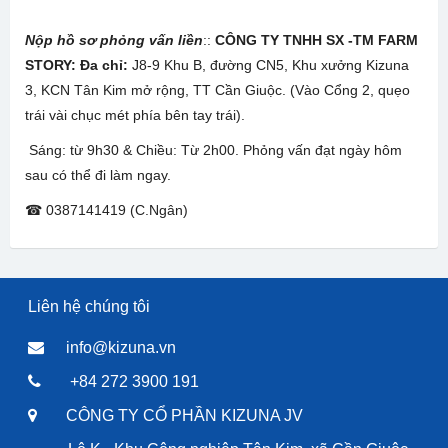
Nộp hồ sơ phỏng vấn liền
::
CÔNG TY TNHH SX -TM FARM
STORY: Đa chỉ:
J8-9 Khu B, đường CN5, Khu xưởng Kizuna
3, KCN Tân Kim mở rộng, TT Cần Giuộc. (Vào Cổng 2, quẹo
trái vài chục mét phía bên tay trái).
Sáng: từ 9h30 & Chiều: Từ 2h00. Phỏng vấn đạt ngày hôm
sau có thể đi làm ngay.
☎ 0387141419 (C.Ngân)
Liên hệ chúng tôi
info@kizuna.vn
+84 272 3900 191
CÔNG TY CỔ PHẦN KIZUNA JV