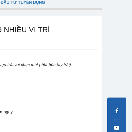
 ĐẦU TƯ TUYỂN DỤNG
NHIỀU VỊ TRÍ
 trái vài chục mét phía bên tay trái).
m ngay.