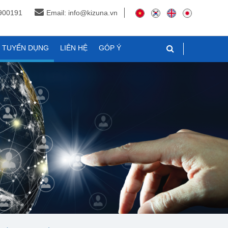
3900191
Email: info@kizuna.vn
N TUYỂN DỤNG
LIÊN HỆ
GÓP Ý