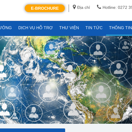
Địa chỉ
Hotline: 0272 
E-BROCHURE
XƯỞNG
DỊCH VỤ HỖ TRỢ
THƯ VIỆN
TIN TỨC
THÔNG TI