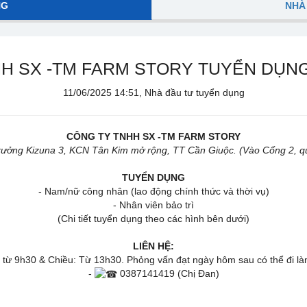
NG
NHÀ
H SX -TM FARM STORY TUYỂN DỤNG 
11/06/2025 14:51, Nhà đầu tư tuyển dụng
CÔNG TY TNHH SX -TM FARM STORY
ưởng Kizuna 3, KCN Tân Kim mở rộng, TT Cần Giuộc. (Vào Cổng 2, quẹo
TUYỂN DỤNG
- Nam/nữ công nhân (lao động chính thức và thời vụ)
- Nhân viên bảo trì
(Chi tiết tuyển dụng theo các hình bên dưới)
LIÊN HỆ:
: từ 9h30 & Chiều: Từ 13h30. Phỏng vấn đạt ngày hôm sau có thể đi là
-
0387141419 (Chị Đan)