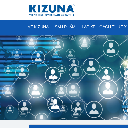
VỀ KIZUNA
SẢN PHẨM
LẬP KẾ HOẠCH THUÊ 