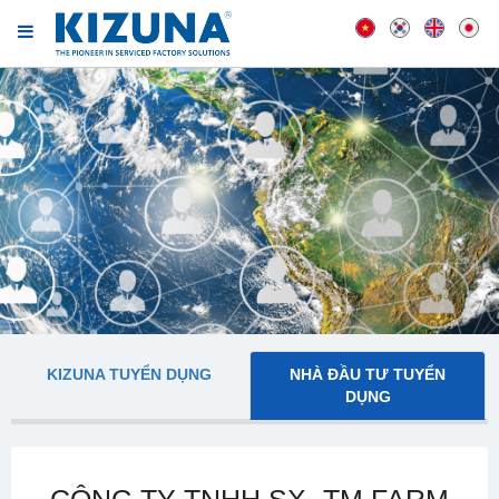
KIZUNA TUYỂN DỤNG
NHÀ ĐẦU TƯ TUYỂN
DỤNG