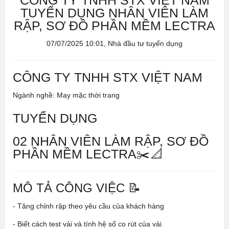
CÔNG TY TNHH STX VIỆT NAM
TUYỂN DỤNG NHÂN VIÊN LÀM
RẬP, SƠ ĐỒ PHẦN MỀM LECTRA
07/07/2025 10:01, Nhà đầu tư tuyển dụng
CÔNG TY TNHH STX VIỆT NAM
Ngành nghề: May mặc thời trang
TUYỂN DỤNG
02 NHÂN VIÊN LÀM RẬP, SƠ ĐỒ
PHẦN MỀM LECTRA✂️📐
MÔ TẢ CÔNG VIỆC 📝
- Tăng chỉnh rập theo yêu cầu của khách hàng
- Biết cách test vải và tính hệ số co rút của vải