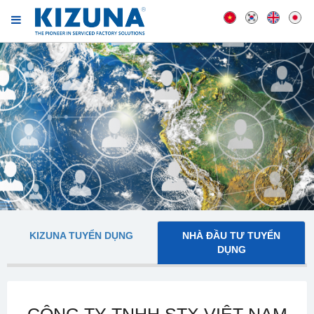
KIZUNA TUYỂN DỤNG
NHÀ ĐẦU TƯ TUYỂN
DỤNG