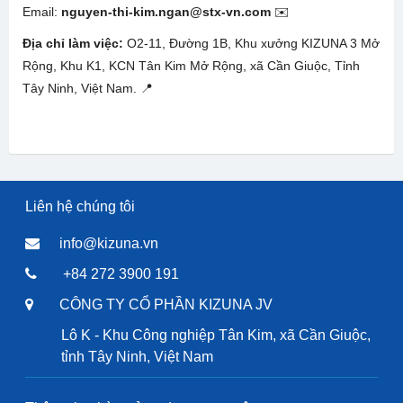
Email:
nguyen-thi-kim.ngan@stx-vn.com
✉️
Địa chỉ làm việc:
O2-11, Đường 1B, Khu xưởng KIZUNA 3 Mở
Rộng, Khu K1, KCN Tân Kim Mở Rộng, xã Cần Giuộc, Tỉnh
Tây Ninh, Việt Nam. 📍
Liên hệ chúng tôi
info@kizuna.vn
+84 272 3900 191
CÔNG TY CỔ PHẦN KIZUNA JV
Lô K - Khu Công nghiệp Tân Kim, xã Cần Giuộc,
tỉnh Tây Ninh, Việt Nam