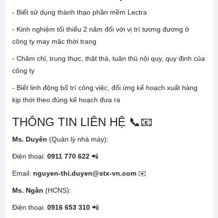
- Biết sử dụng thành thạo phần mềm Lectra
- Kinh nghiệm tối thiểu 2 năm đối với vị trí tương đương ở
công ty may mặc thời trang
- Chăm chỉ, trung thực, thật thà, tuân thủ nội quy, quy định của
công ty
- Biết linh động bố trí công việc, đối ứng kế hoạch xuất hàng
kịp thời theo đúng kế hoạch đưa ra
THÔNG TIN LIÊN HỆ 📞📧
Ms. Duyên
(Quản lý nhà máy):
Điện thoại:
0911 770 622
📲
Email:
nguyen-thi.duyen@stx-vn.com
✉️
Ms. Ngân
(HCNS):
Điện thoại:
0916 653 310
📲