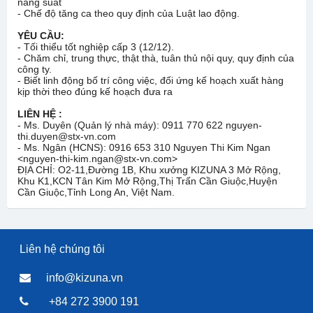
năng suất
- Chế độ tăng ca theo quy định của Luật lao động.
YÊU CẦU:
- Tối thiểu tốt nghiệp cấp 3 (12/12).
- Chăm chỉ, trung thực, thật thà, tuân thủ nội quy, quy định của
công ty.
- Biết linh động bố trí công việc, đối ứng kế hoạch xuất hàng
kịp thời theo đúng kế hoạch đưa ra
LIÊN HỆ :
- Ms. Duyên (Quản lý nhà máy): 0911 770 622 nguyen-
thi.duyen@stx-vn.com
- Ms. Ngân (HCNS): 0916 653 310 Nguyen Thi Kim Ngan
<nguyen-thi-kim.ngan@stx-vn.com>
ĐỊA CHỈ: O2-11,Đường 1B, Khu xưởng KIZUNA 3 Mở Rộng,
Khu K1,KCN Tân Kim Mở Rộng,Thị Trấn Cần Giuộc,Huyện
Cần Giuộc,Tỉnh Long An, Việt Nam.
Liên hệ chúng tôi
info@kizuna.vn
+84 272 3900 191