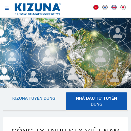
KIZUNA TUYỂN DỤNG
NHÀ ĐẦU TƯ TUYỂN
DỤNG