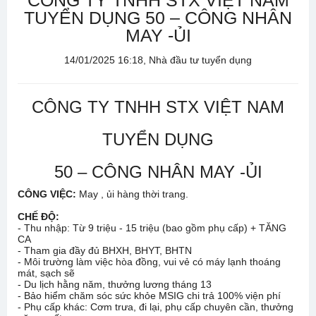
CÔNG TY TNHH STX VIỆT NAM
TUYỂN DỤNG 50 – CÔNG NHÂN
MAY -ỦI
14/01/2025 16:18, Nhà đầu tư tuyển dụng
CÔNG TY TNHH STX VIỆT NAM
TUYỂN DỤNG
50 – CÔNG NHÂN MAY -ỦI
CÔNG VIỆC:
May , ủi hàng thời trang.
CHẾ ĐỘ:
- Thu nhập: Từ 9 triệu - 15 triệu (bao gồm phụ cấp) + TĂNG
CA
- Tham gia đầy đủ BHXH, BHYT, BHTN
- Môi trường làm việc hòa đồng, vui vẻ có máy lạnh thoáng
mát, sạch sẽ
- Du lịch hằng năm, thưởng lương tháng 13
- Bảo hiểm chăm sóc sức khỏe MSIG chi trả 100% viện phí
- Phụ cấp khác: Cơm trưa, đi lại, phụ cấp chuyên cần, thưởng