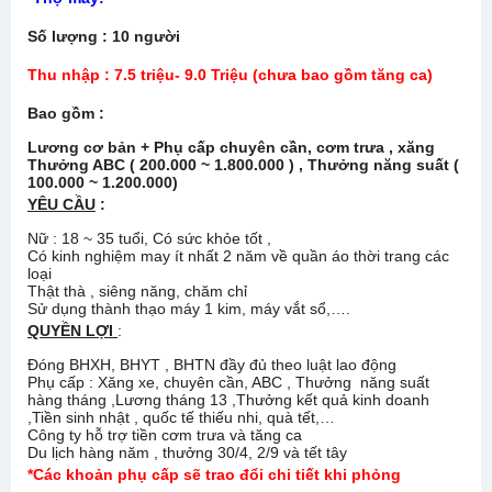
Số lượng : 10 người
Thu nhập : 7.5 triệu- 9.0 Triệu (chưa bao gồm tăng ca)
Bao gồm :
Lương cơ bản + Phụ cấp chuyên cần, cơm trưa , xăng
Thưởng ABC ( 200.000 ~ 1.800.000 ) , Thưởng năng suất (
100.000 ~ 1.200.000)
YÊU CẦU
:
Nữ : 18 ~ 35 tuổi, Có sức khỏe tốt ,
Có kinh nghiệm may ít nhất 2 năm về quần áo thời trang các
loại
Thật thà , siêng năng, chăm chỉ
Sử dụng thành thạo máy 1 kim, máy vắt sổ,….
QUYỀN LỢI
:
Đóng BHXH, BHYT , BHTN đầy đủ theo luật lao động
Phụ cấp : Xăng xe, chuyên cần, ABC , Thưởng năng suất
hàng tháng ,Lương tháng 13 ,Thưởng kết quả kinh doanh
,Tiền sinh nhật , quốc tế thiếu nhi, quà tết,…
Công ty hỗ trợ tiền cơm trưa và tăng ca
Du lịch hàng năm , thưởng 30/4, 2/9 và tết tây
*Các khoản phụ cấp sẽ trao đổi chi tiết khi phỏng