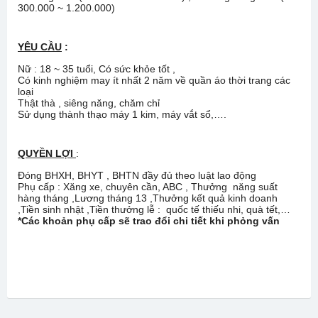
300.000 ~ 1.200.000)
YÊU CẦU
:
Nữ : 18 ~ 35 tuổi, Có sức khỏe tốt ,
Có kinh nghiệm may ít nhất 2 năm về quần áo thời trang các
loại
Thật thà , siêng năng, chăm chỉ
Sử dụng thành thạo máy 1 kim, máy vắt sổ,….
QUYỀN LỢI
:
Đóng BHXH, BHYT , BHTN đầy đủ theo luật lao động
Phụ cấp : Xăng xe, chuyên cần, ABC , Thưởng năng suất
hàng tháng ,Lương tháng 13 ,Thưởng kết quả kinh doanh
,Tiền sinh nhật ,Tiền thưởng lễ : quốc tế thiếu nhi, quà tết,…
*Các khoản phụ cấp sẽ trao đổi chi tiết khi phỏng vấn