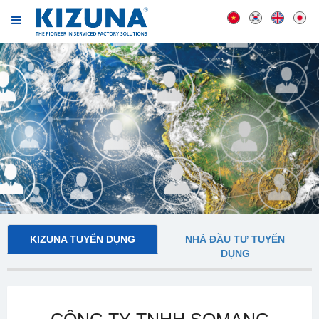
KIZUNA TUYỂN DỤNG
NHÀ ĐẦU TƯ TUYỂN
DỤNG