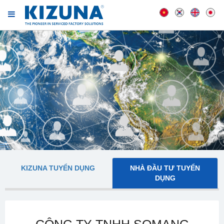
KIZUNA TUYỂN DỤNG
NHÀ ĐẦU TƯ TUYỂN
DỤNG