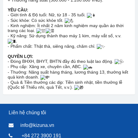
+ Thưởng năng suất (300.000 - 1.200.000 VNĐ).
YÊU CẦU:
- Giới tính & Độ tuổi: Nữ, từ 18 - 35 tuổi.
- Sức khỏe: Có sức khỏe tốt.
- Kinh nghiệm: Ít nhất 2 năm kinh nghiệm may quần áo thời
trang các loại.
- Kỹ năng: Sử dụng thành thạo máy 1 kim, máy vắt sổ, v.v.
- Phẩm chất: Thật thà, siêng năng, chăm chỉ.
QUYỀN LỢI:
- Đóng BHXH, BHYT, BHTN đầy đủ theo luật lao động.
- Phụ cấp: Xăng xe, chuyên cần, ABC.
- Thưởng: Năng suất hàng tháng, lương tháng 13, thưởng kết
quả kinh doanh.
- Quà & Tiền thưởng các dịp: Tiền sinh nhật, tiền thưởng lễ
(Quốc tế Thiếu nhi, quà Tết, v.v.).
Liên hệ chúng tôi
info@kizuna.vn
+84 272 3900 191