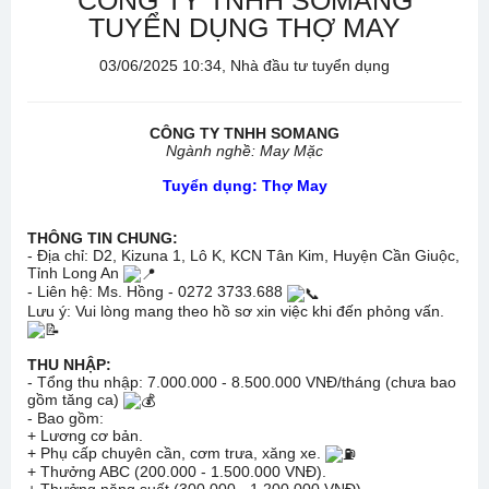
CÔNG TY TNHH SOMANG
TUYỂN DỤNG THỢ MAY
03/06/2025 10:34, Nhà đầu tư tuyển dụng
CÔNG TY TNHH SOMANG
Ngành nghề: May Mặc
Tuyển dụng: Thợ May
THÔNG TIN CHUNG:
- Địa chỉ: D2, Kizuna 1, Lô K, KCN Tân Kim, Huyện Cần Giuộc,
Tỉnh Long An
- Liên hệ: Ms. Hồng - 0272 3733.688
Lưu ý: Vui lòng mang theo hồ sơ xin việc khi đến phỏng vấn.
THU NHẬP:
- Tổng thu nhập: 7.000.000 - 8.500.000 VNĐ/tháng (chưa bao
gồm tăng ca)
- Bao gồm:
+ Lương cơ bản.
+ Phụ cấp chuyên cần, cơm trưa, xăng xe.
+ Thưởng ABC (200.000 - 1.500.000 VNĐ).