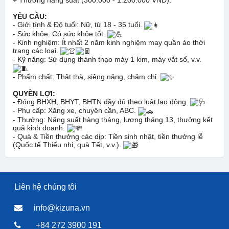
+ Thưởng năng suất (300.000 - 1.200.000 VNĐ).
YÊU CẦU:
- Giới tính & Độ tuổi: Nữ, từ 18 - 35 tuổi.
- Sức khỏe: Có sức khỏe tốt.
- Kinh nghiệm: Ít nhất 2 năm kinh nghiệm may quần áo thời
trang các loại.
- Kỹ năng: Sử dụng thành thạo máy 1 kim, máy vắt sổ, v.v.
- Phẩm chất: Thật thà, siêng năng, chăm chỉ.
QUYỀN LỢI:
- Đóng BHXH, BHYT, BHTN đầy đủ theo luật lao động.
- Phụ cấp: Xăng xe, chuyên cần, ABC.
- Thưởng: Năng suất hàng tháng, lương tháng 13, thưởng kết
quả kinh doanh.
- Quà & Tiền thưởng các dịp: Tiền sinh nhật, tiền thưởng lễ
(Quốc tế Thiếu nhi, quà Tết, v.v.).
Liên hệ chúng tôi
info@kizuna.vn
+84 272 3900 191