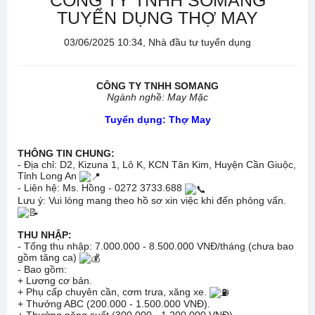
CÔNG TY TNHH SOMANG
TUYỂN DỤNG THỢ MAY
03/06/2025 10:34, Nhà đầu tư tuyển dụng
CÔNG TY TNHH SOMANG
Ngành nghề: May Mặc
Tuyển dụng: Thợ May
THÔNG TIN CHUNG:
- Địa chỉ: D2, Kizuna 1, Lô K, KCN Tân Kim, Huyện Cần Giuộc,
Tỉnh Long An
- Liên hệ: Ms. Hồng - 0272 3733.688
Lưu ý: Vui lòng mang theo hồ sơ xin việc khi đến phỏng vấn.
THU NHẬP:
- Tổng thu nhập: 7.000.000 - 8.500.000 VNĐ/tháng (chưa bao
gồm tăng ca)
- Bao gồm:
+ Lương cơ bản.
+ Phụ cấp chuyên cần, cơm trưa, xăng xe.
+ Thưởng ABC (200.000 - 1.500.000 VNĐ).