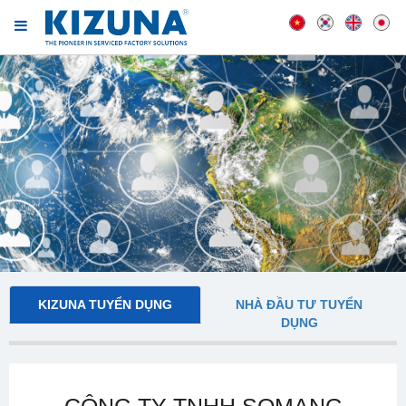
KIZUNA TUYỂN DỤNG
NHÀ ĐẦU TƯ TUYỂN
DỤNG