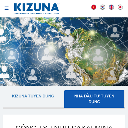
KIZUNA TUYỂN DỤNG
NHÀ ĐẦU TƯ TUYỂN
DỤNG