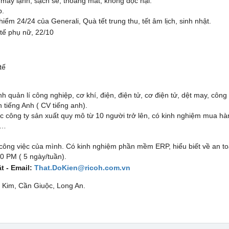
 máy lạnh, sạch sẽ, thoáng mát, không độc hại.
p.
ểm 24/24 của Generali, Quà tết trung thu, tết âm lịch, sinh nhật.
ế phụ nữ, 22/10
tế
 quản lí công nghiệp, cơ khí, điện, điện tử, cơ điện tử, dệt may, công 
 tiếng Anh ( CV tiếng anh).
c công ty sản xuất quy mô từ 10 người trở lên, có kinh nghiệm mua h
h…
 công việc của mình. Có kinh nghiệm phần mềm ERP, hiểu biết về an to
00 PM ( 5 ngày/tuần).
ật -
Email:
That.DoKien@ricoh.com.vn
n Kim, Cần Giuộc, Long An.