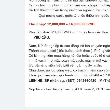
Môi trường làm việc ổn định lâu dài, chuyên nghiệp,
Cơ hội học hỏi phương pháp làm việc chuyên nghiệ
Du lịch thường niên trong nước và ngoài nước, bảo hi
Quà mừng cưới, quốc tế thiếu thiếu nhi, quốc t
Thu nhập:
12,000,000 – 14,000,000 VND
Phụ cấp khác: 20,000 VND cơm/ngày làm việc thực 
YÊU CẦU
:
Nam, Nữ tốt nghiệp từ cao đẳng trở lên chuyên ngành
Thành thạo excel ( bắt buộc thành thạo ). Phỏng vấn
Có kinh nghiệm mua hàng nội địa hoặc quốc tế ở cá
in mã vạch như máy scan mã vạch, máy in mã vạc
Ưu tiên ứng viên hiểu biết về ngành giấy, in ấn.
Chịu được áp lực công việc, có trách nhiệm cao với
Thời gian làm việc: giờ hành chính. 08:00 AM – 17:
LIÊN HỆ:
BP nhân sự: (SĐT)
0942660420
- Mr.Th
Nộp hồ sơ trực tiếp tại xưởng A1 Kizuna 2, KCN Tâ