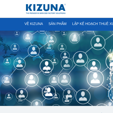
VỀ KIZUNA
SẢN PHẨM
LẬP KẾ HOẠCH THUÊ 