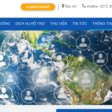
Địa chỉ
Hotline: 0272 
E-BROCHURE
XƯỞNG
DỊCH VỤ HỖ TRỢ
THƯ VIỆN
TIN TỨC
THÔNG TI