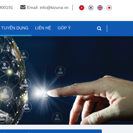
3900191
Email: info@kizuna.vn
N TUYỂN DỤNG
LIÊN HỆ
GÓP Ý