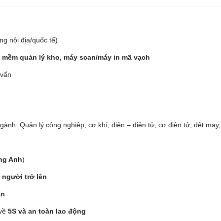
g nội địa/quốc tế)
n mềm quản lý kho, máy scan/máy in mã vạch
 vấn
ành: Quản lý công nghiệp, cơ khí, điện – điện tử, cơ điện tử, dệt ma
ếng Anh
)
 người trở lên
ấn
 về
5S và an toàn lao động