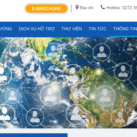
Địa chỉ
Hotline: 0272 
E-BROCHURE
XƯỞNG
DỊCH VỤ HỖ TRỢ
THƯ VIỆN
TIN TỨC
THÔNG TI