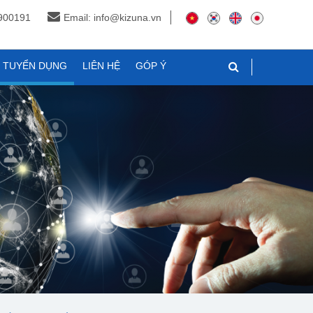
3900191
Email: info@kizuna.vn
N TUYỂN DỤNG
LIÊN HỆ
GÓP Ý