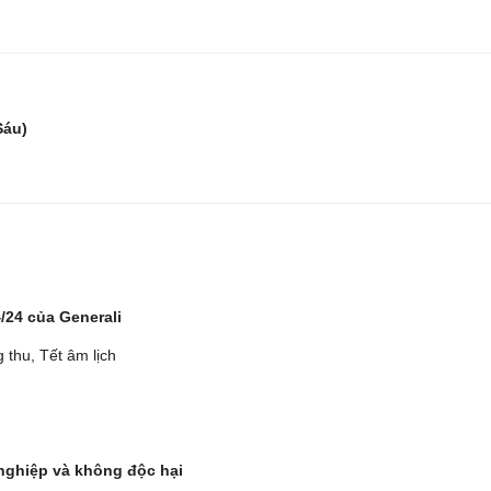
Sáu)
/24 của Generali
g thu, Tết âm lịch
 nghiệp và không độc hại