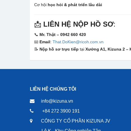
Cơ hội
học hỏi & phát triển lâu dài
📩
LIÊN HỆ NỘP HỒ SƠ
:
📞
Mr. Thật – 0942 660 420
📧
Email
:
That.DoKien@ricoh.com.vn
📝
Nộp hồ sơ trực tiếp
tại
Xưởng A1, Kizuna 2 –
LIÊN HỆ CHÚNG TÔI
info@kizuna.vn
+84 272 3900 191
CÔNG TY CỔ PHẦN KIZUNA JV
Lô K - Khu Công nghiệp Tân