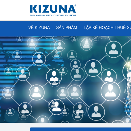
VỀ KIZUNA
SẢN PHẨM
LẬP KẾ HOẠCH THUÊ 