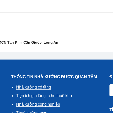
 KCN Tân Kim, Cần Giuộc, Long An
THÔNG TIN NHÀ XƯỞNG ĐƯỢC QUAN TÂM
Đ
Nhà xưởng có tầng
Tiện ích gia tăng - cho thuê kho
Nhà xưởng công nghiệp
T
Thuê xưởng may