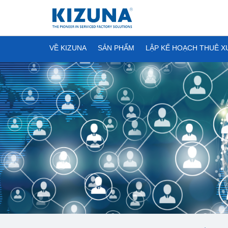
VỀ KIZUNA
SẢN PHẨM
LẬP KẾ HOẠCH THUÊ 