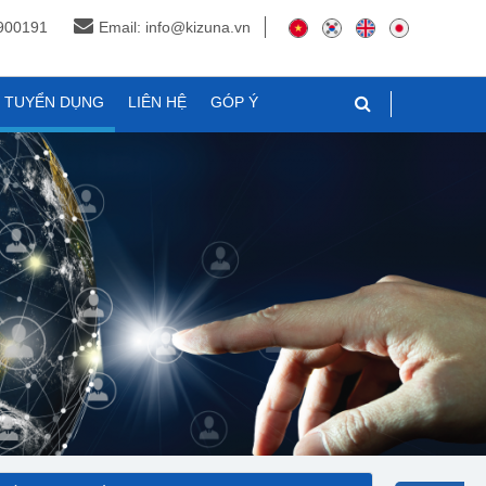
3900191
Email: info@kizuna.vn
N TUYỂN DỤNG
LIÊN HỆ
GÓP Ý