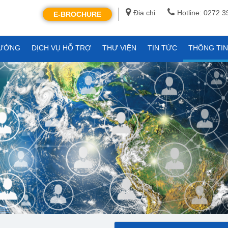
Địa chỉ
Hotline: 0272 
E-BROCHURE
XƯỞNG
DỊCH VỤ HỖ TRỢ
THƯ VIỆN
TIN TỨC
THÔNG TI