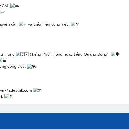
.HCM.
chuyên cần
và biểu hiện công việc.
ng Trung
(Tiếng Phổ Thông hoặc tiếng Quảng Đông).
rong công việc.
eptvn@adepthk.com
il.