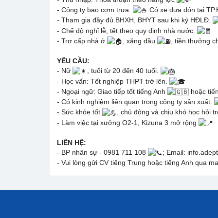
- Công ty bao cơm trưa.
Có xe đưa đón tại TP
- Tham gia đầy đủ BHXH, BHYT sau khi ký HĐLĐ.
- Chế độ nghỉ lễ, tết theo quy định nhà nước.
- Trợ cấp nhà ở
, xăng dầu
, tiền thưởng 
YÊU CẦU:
- Nữ
, tuổi từ 20 đến 40 tuổi.
- Học vấn: Tốt nghiệp THPT trở lên.
- Ngoại ngữ: Giao tiếp tốt tiếng Anh
hoặc tiế
- Có kinh nghiệm liên quan trong công ty sản xuất.
- Sức khỏe tốt
, chủ động và chịu khó học hỏi t
- Làm việc tại xưởng O2-1, Kizuna 3 mở rộng
LIÊN HỆ:
- BP nhân sự - 0981 711 108
; Email: info.ad
- Vui lòng gửi CV tiếng Trung hoặc tiếng Anh qua ma