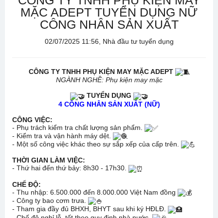
CÔNG TY TNHH PHỤ KIỆN MAY
MẶC ADEPT TUYỂN DỤNG NỮ
CÔNG NHÂN SẢN XUẤT
02/07/2025 11:56, Nhà đầu tư tuyển dụng
CÔNG TY TNHH PHỤ KIỆN MAY MẶC ADEPT
NGÀNH NGHỀ: Phụ kiện may mặc
TUYỂN DỤNG
4 CÔNG NHÂN SẢN XUẤT (NỮ)
CÔNG VIỆC:
- Phụ trách kiểm tra chất lượng sản phẩm.
- Kiểm tra và vận hành máy dệt.
- Một số công việc khác theo sự sắp xếp của cấp trên.
THỜI GIAN LÀM VIỆC:
- Thứ hai đến thứ bảy: 8h30 - 17h30.
CHẾ ĐỘ:
- Thu nhập: 6.500.000 đến 8.000.000 Việt Nam đồng
- Công ty bao cơm trưa.
- Tham gia đầy đủ BHXH, BHYT sau khi ký HĐLĐ.
- Chế độ nghỉ lễ, tết theo quy định nhà nước.