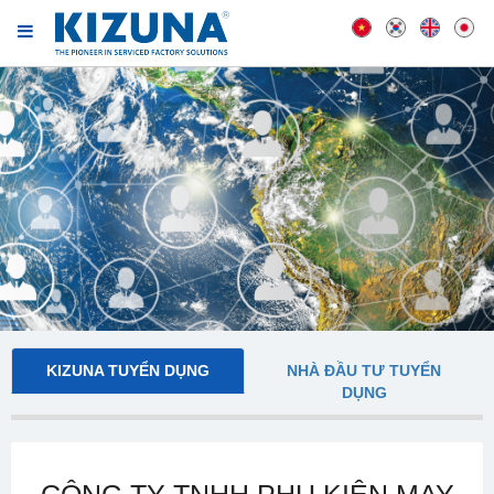
KIZUNA TUYỂN DỤNG
NHÀ ĐẦU TƯ TUYỂN
DỤNG