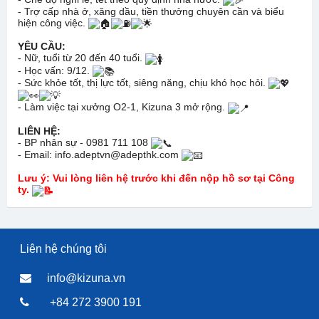
- Trợ cấp nhà ở, xăng dầu, tiền thưởng chuyên cần và biểu
hiện công việc.
YÊU CẦU:
- Nữ, tuổi từ 20 đến 40 tuổi.
- Học vấn: 9/12.
- Sức khỏe tốt, thị lực tốt, siêng năng, chịu khó học hỏi.
- Làm việc tại xưởng O2-1, Kizuna 3 mở rộng.
LIÊN HỆ:
- BP nhân sự - 0981 711 108
- Email: info.adeptvn@adepthk.com
Lưu ý: Vui lòng liên hệ trước khi đến nộp hồ sơ tại Công
ty.
Liên hệ chúng tôi
info@kizuna.vn
+84 272 3900 191