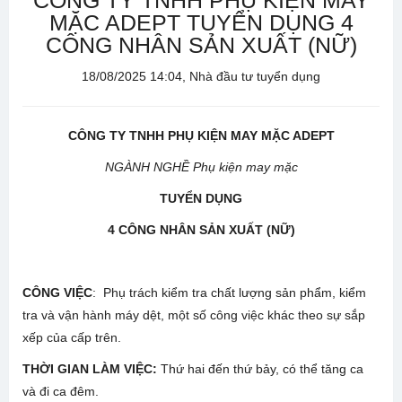
CÔNG TY TNHH PHỤ KIỆN MAY
MẶC ADEPT TUYỂN DỤNG 4
CÔNG NHÂN SẢN XUẤT (NỮ)
18/08/2025 14:04, Nhà đầu tư tuyển dụng
CÔNG TY TNHH PHỤ KIỆN MAY MẶC ADEPT
NGÀNH NGHỀ Phụ kiện may mặc
TUYỂN DỤNG
4
CÔNG NHÂN
S
Ả
N XU
Ấ
T (NỮ)
CÔNG VIỆC
: Phụ trách kiểm tra chất lượng sản phẩm, kiểm
tra và vận hành máy dệt, một số công việc khác theo sự sắp
xếp của cấp trên.
THỜI GIAN LÀM VIỆC:
Thứ hai đến thứ bảy, có thể tăng ca
và đi ca đêm.