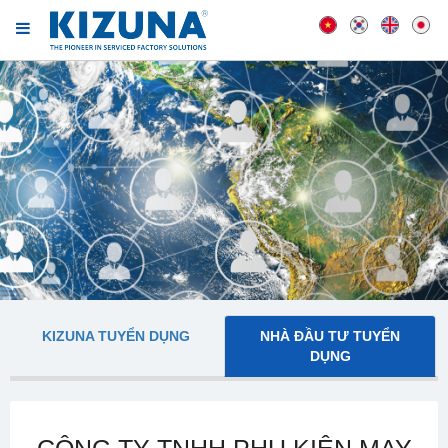
KIZUNA TUYỂN DỤNG
NHÀ ĐẦU TƯ TUYỂN
DỤNG