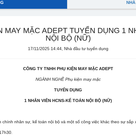
NG
NHÀ
N MAY MẶC ADEPT TUYỂN DỤNG 1 N
NỘI BỘ (NỮ)
17/11/2025 14:44, Nhà đầu tư tuyển dụng
CÔNG TY TNHH PHỤ KIỆN MAY MẶC ADEPT
NGÀNH NGHỀ Phụ kiện may mặc
TUYỂN DỤNG
1 NHÂN VIÊN HCNS-KẾ TOÁN NỘI BỘ (NỮ)
h chính nhân sự, kế toán nội bộ và một số công việc khác theo sự sắp 
17h30.