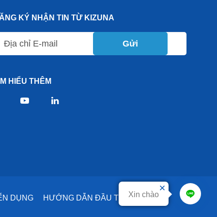
ĂNG KÝ NHẬN TIN TỪ KIZUNA
Gửi
ÌM HIỂU THÊM
Xin chào
ỂN DỤNG
HƯỚNG DẪN ĐẦU TƯ
DỊCH VỤ