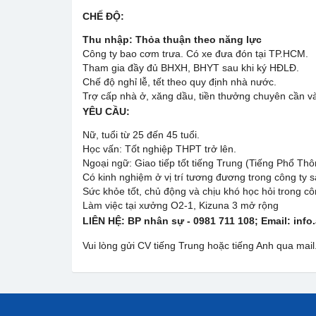
CHẾ ĐỘ:
Thu nhập: Thỏa thuận theo năng lực
Công ty bao cơm trưa. Có xe đưa đón tại TP.HCM.
Tham gia đầy đủ BHXH, BHYT sau khi ký HĐLĐ.
Chế độ nghỉ lễ, tết theo quy định nhà nước.
Trợ cấp nhà ở, xăng dầu, tiền thưởng chuyên cần và
YÊU CẦU:
Nữ, tuổi từ 25 đến 45 tuổi.
Học vấn: Tốt nghiệp THPT trở lên.
Ngoại ngữ: Giao tiếp tốt tiếng Trung (Tiếng Phổ Thô
Có kinh nghiệm ở vị trí tương đương trong công ty s
Sức khỏe tốt, chủ động và chịu khó học hỏi trong cô
Làm việc tại xưởng O2-1, Kizuna 3 mở rộng
LIÊN HỆ: BP nhân sự - 0981 711 108
; Email: in
Vui lòng gửi CV tiếng Trung hoặc tiếng Anh qua mail