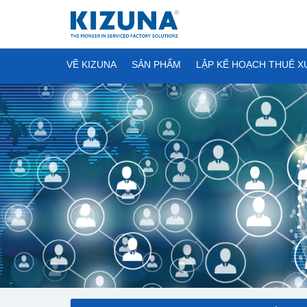
VỀ KIZUNA
SẢN PHẨM
LẬP KẾ HOẠCH THUÊ 