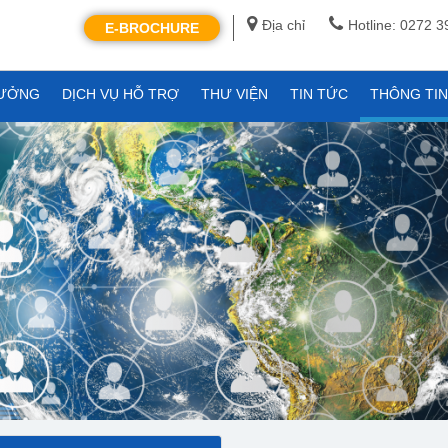
Địa chỉ
Hotline: 0272 
E-BROCHURE
XƯỞNG
DỊCH VỤ HỖ TRỢ
THƯ VIỆN
TIN TỨC
THÔNG TI