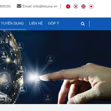
3900191
Email: info@kizuna.vn
N TUYỂN DỤNG
LIÊN HỆ
GÓP Ý