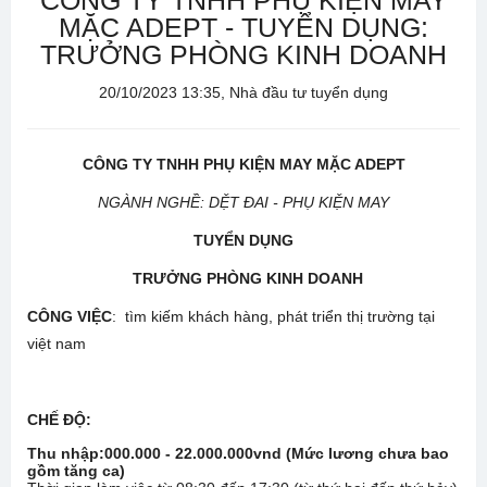
CÔNG TY TNHH PHỤ KIỆN MAY
MẶC ADEPT - TUYỂN DỤNG:
TRƯỞNG PHÒNG KINH DOANH
20/10/2023 13:35, Nhà đầu tư tuyển dụng
CÔNG TY
TNHH PHỤ KIỆN MAY MẶC ADEPT
NGÀNH NGHỀ:
DỆT ĐAI - PHỤ KIỆN MAY
TUYỂN DỤNG
TRƯỞNG PHÒNG KINH DOANH
CÔNG VIỆC
: tìm kiếm khách hàng, phát triển thị trường tại
việt nam
CHẾ ĐỘ
:
Thu nhập:
000.000 - 22.000.000vnd (Mức lương chưa bao
gồm tăng ca)