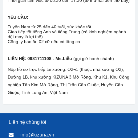
Thời gian làm việc từ 08:30 đến 17:30 (từ thứ hai đến thứ bảy)
YÊU CẦU:
Tuyển Nam từ 25 đến 40 tuổi, sức khỏe tốt.
Giao tiếp tốt tiếng Anh và tiếng Trung (có kinh nghiệm ngành
dệt may là lợi thế)
Công ty bao ăn 02 cữ nếu có tăng ca
LIÊN HỆ:
0981711108 - Ms.Liễu
(gọi giờ hành chánh)
Nộp hồ sơ trực tiếp tại xưởng: O2¬1 (thuộc nhà xưởng O2),
Đường 1B, khu xưởng KIZUNA 3 Mở Rộng, Khu K1, Khu Công
nghiệp Tân Kim Mở Rộng, Thị Trấn Cần Giuộc, Huyện Cần
Giuộc, Tỉnh Long An, Việt Nam
Liên hệ chúng tôi
info@kizuna.vn