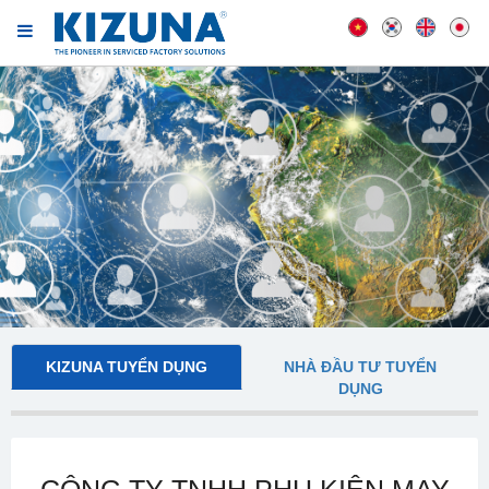
KIZUNA TUYỂN DỤNG
NHÀ ĐẦU TƯ TUYỂN
DỤNG