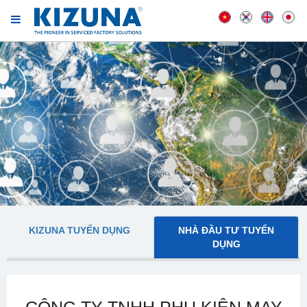
KIZUNA TUYỂN DỤNG
NHÀ ĐẦU TƯ TUYỂN
DỤNG