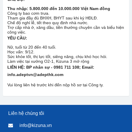
Thu nhập: 5.800.000 đến 10.000.000 Việt Nam đồng
Công ty bao cơm trưa.
Tham gia đầy đủ BHXH, BHYT sau khi ký HĐLĐ.
Chế độ nghỉ lễ, tết theo quy định nhà nước.
Trợ cấp nhà ở, xăng dầu, tiền thưởng chuyên cần và biểu hiện
công việc.
YÊU CẦU:
Nữ, tuổi từ 20 đến 40 tuổi.
Học vấn: 9/12.
Sức khỏe tốt, thị lực tốt, siêng năng, chịu khó học hỏi.
Làm việc tại xưởng O2-1, Kizuna 3 mở rộng
LIÊN HỆ: BP nhân sự - 0981 711 108
; Email:
info.adeptvn@adepthk.com
Vui lòng liên hệ trước khi đến nộp hồ sơ tại Công ty.
Liên hệ chúng tôi
info@kizuna.vn