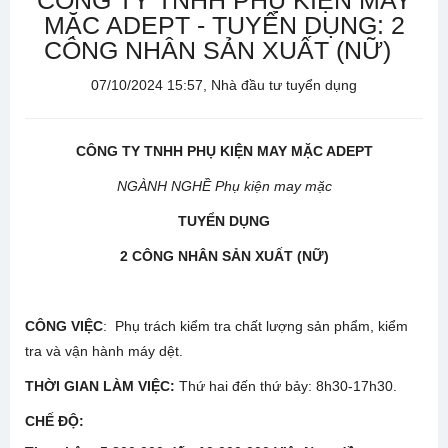
CÔNG TY TNHH PHỤ KIỆN MAY
MẶC ADEPT - TUYỂN DỤNG: 2
CÔNG NHÂN SẢN XUẤT (NỮ)
07/10/2024 15:57, Nhà đầu tư tuyển dụng
CÔNG TY TNHH PHỤ KIỆN MAY MẶC ADEPT
NGÀNH NGHỀ Phụ kiện may mặc
TUYỂN DỤNG
2
CÔNG NHÂN
S
Ả
N XU
Ấ
T (NỮ)
CÔNG VIỆC
: Phụ trách kiểm tra chất lượng sản phẩm, kiểm
tra và vận hành máy dệt.
THỜI GIAN LÀM VIỆC:
Thứ hai đến thứ bảy: 8h30-17h30.
CHẾ ĐỘ: