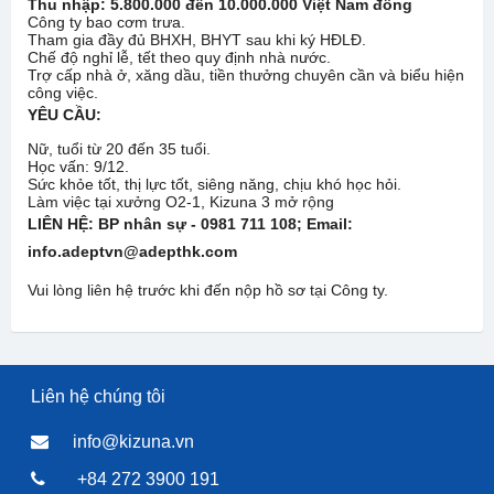
Thu nhập: 5.800.000 đến 10.000.000 Việt Nam đồng
Công ty bao cơm trưa.
Tham gia đầy đủ BHXH, BHYT sau khi ký HĐLĐ.
Chế độ nghỉ lễ, tết theo quy định nhà nước.
Trợ cấp nhà ở, xăng dầu, tiền thưởng chuyên cần và biểu hiện
công việc.
YÊU CẦU:
Nữ, tuổi từ 20 đến 35 tuổi.
Học vấn: 9/12.
Sức khỏe tốt, thị lực tốt, siêng năng, chịu khó học hỏi.
Làm việc tại xưởng O2-1, Kizuna 3 mở rộng
LIÊN HỆ: BP nhân sự - 0981 711 108
; Email:
info.adeptvn@adepthk.com
Vui lòng liên hệ trước khi đến nộp hồ sơ tại Công ty.
Liên hệ chúng tôi
info@kizuna.vn
+84 272 3900 191