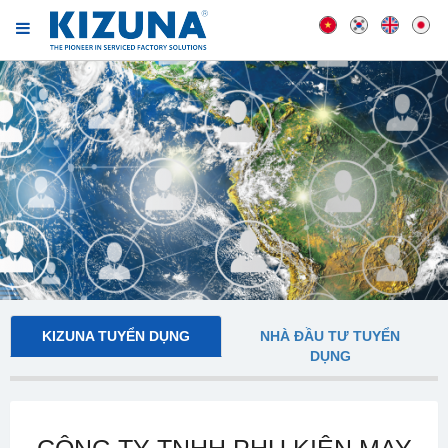
KIZUNA TUYỂN DỤNG
NHÀ ĐẦU TƯ TUYỂN
DỤNG