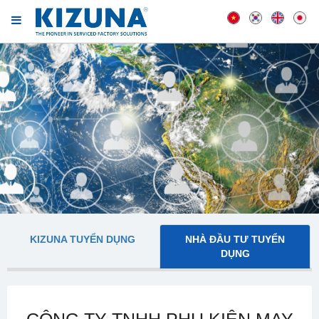
KIZUNA TUYỂN DỤNG
NHÀ ĐẦU TƯ TUYỂN
DỤNG