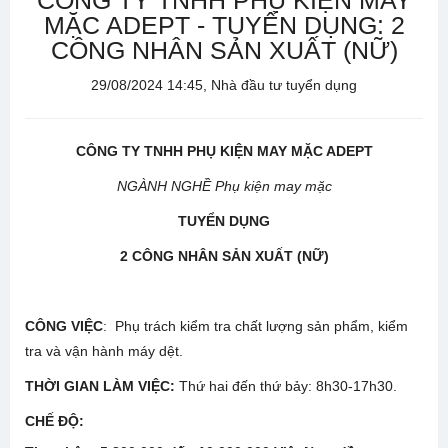
CÔNG TY TNHH PHỤ KIỆN MAY
MẶC ADEPT - TUYỂN DỤNG: 2
CÔNG NHÂN SẢN XUẤT (NỮ)
29/08/2024 14:45, Nhà đầu tư tuyển dụng
CÔNG TY TNHH PHỤ KIỆN MAY MẶC ADEPT
NGÀNH NGHỀ Phụ kiện may mặc
TUYỂN DỤNG
2
CÔNG NHÂN
S
Ả
N XU
Ấ
T (NỮ)
CÔNG VIỆC
: Phụ trách kiểm tra chất lượng sản phẩm, kiểm
tra và vận hành máy dệt.
THỜI GIAN LÀM VIỆC:
Thứ hai đến thứ bảy: 8h30-17h30.
CHẾ ĐỘ: