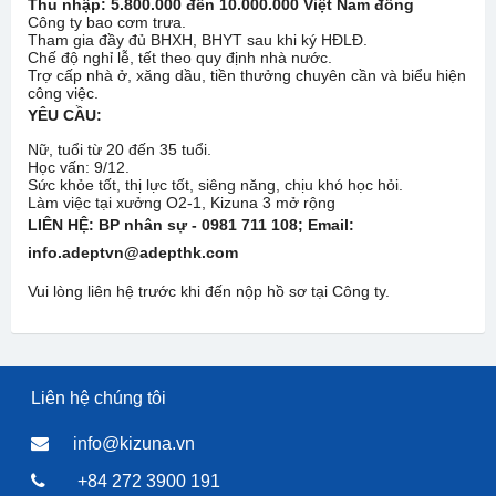
Thu nhập: 5.800.000 đến 10.000.000 Việt Nam đồng
Công ty bao cơm trưa.
Tham gia đầy đủ BHXH, BHYT sau khi ký HĐLĐ.
Chế độ nghỉ lễ, tết theo quy định nhà nước.
Trợ cấp nhà ở, xăng dầu, tiền thưởng chuyên cần và biểu hiện
công việc.
YÊU CẦU:
Nữ, tuổi từ 20 đến 35 tuổi.
Học vấn: 9/12.
Sức khỏe tốt, thị lực tốt, siêng năng, chịu khó học hỏi.
Làm việc tại xưởng O2-1, Kizuna 3 mở rộng
LIÊN HỆ: BP nhân sự - 0981 711 108
; Email:
info.adeptvn@adepthk.com
Vui lòng liên hệ trước khi đến nộp hồ sơ tại Công ty.
Liên hệ chúng tôi
info@kizuna.vn
+84 272 3900 191