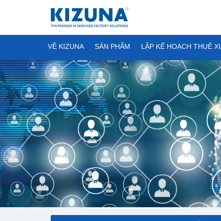
VỀ KIZUNA
SẢN PHẨM
LẬP KẾ HOẠCH THUÊ 