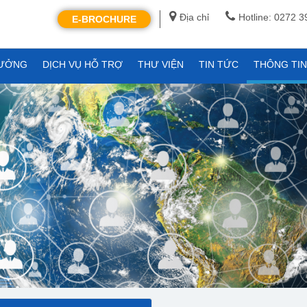
Địa chỉ
Hotline: 0272 
E-BROCHURE
XƯỞNG
DỊCH VỤ HỖ TRỢ
THƯ VIỆN
TIN TỨC
THÔNG TI