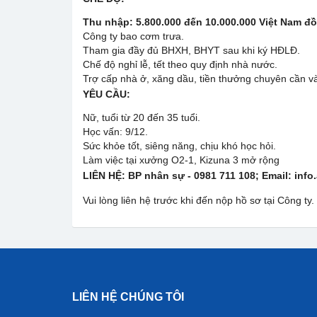
Thu nhập: 5.800.000 đến 10.000.000 Việt Nam đ
Công ty bao cơm trưa.
Tham gia đầy đủ BHXH, BHYT sau khi ký HĐLĐ.
Chế độ nghỉ lễ, tết theo quy định nhà nước.
Trợ cấp nhà ở, xăng dầu, tiền thưởng chuyên cần và
YÊU CẦU:
Nữ, tuổi từ 20 đến 35 tuổi.
Học vấn: 9/12.
Sức khỏe tốt, siêng năng, chịu khó học hỏi.
Làm việc tại xưởng O2-1, Kizuna 3 mở rộng
LIÊN HỆ: BP nhân sự - 0981 711 108
; Email: in
Vui lòng liên hệ trước khi đến nộp hồ sơ tại Công ty.
LIÊN HỆ CHÚNG TÔI