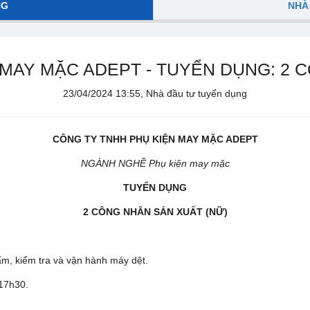
NG
NHÀ
MAY MẶC ADEPT - TUYỂN DỤNG: 2 
23/04/2024 13:55, Nhà đầu tư tuyển dụng
CÔNG TY TNHH PHỤ KIỆN MAY MẶC ADEPT
NGÀNH NGHỀ Phụ kiện may mặc
TUYỂN DỤNG
2
CÔNG NHÂN
S
Ả
N XU
Ấ
T (NỮ)
ẩm, kiểm tra và vận hành máy dệt.
17h30.