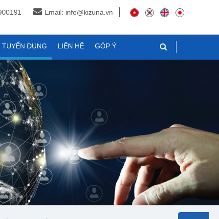
3900191
Email: info@kizuna.vn
N TUYỂN DỤNG
LIÊN HỆ
GÓP Ý