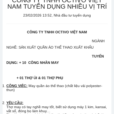
CÔNG TY TNHH OCTIVO VIỆT
NAM TUYỂN DỤNG NHIỀU VỊ TRÍ
23/02/2026 13:52, Nhà đầu tư tuyển dụng
CÔNG TY TNHH OCTIVO VIỆT NAM
NGÀNH
NGHỀ: SẢN XUẤT QUẦN ÁO THỂ THAO XUẤT KHẨU
TUYỂN
DỤNG:
+
10 CÔNG NHÂN MAY
+ 01 THỢ ỦI & 01 THỢ PHỤ
CÔNG VIỆC:
May quần áo thể thao (chất liệu vải polyester-
thun)
YÊU CẦU:
Thợ may có tay nghề may tốt, biết sử dụng máy 1 kim, kansai,
vắt sổ, đóng bọ làm khuy…