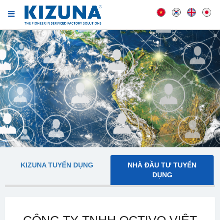
KIZUNA TUYỂN DỤNG
NHÀ ĐẦU TƯ TUYỂN
DỤNG