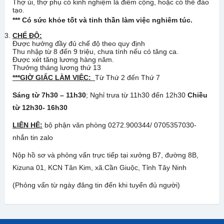
Thợ ủi, thợ phụ có kinh nghiệm là điểm cộng, hoặc có thể đào
tạo.
***
Có sức khỏe tốt và
tinh thần làm việc nghiêm túc
.
CHẾ ĐỘ:
Được hưởng đầy đủ chế độ theo quy định
Thu nhập từ 8 đến 9 triệu, chưa tính nếu có tăng ca.
Được xét tăng lương hàng năm.
Thưởng tháng lương thứ 13
***GIỜ GIẤC LÀM VIỆC:
Từ Thứ 2 đến Thứ 7
Sáng từ 7h30 – 11h30
; Nghỉ trưa từ 11h30 đến 12h30
Chiều
từ 12h30- 16h30
LIÊN HỆ:
bộ phận văn phòng 0272.900344/ 0705357030-
nhắn tin zalo
Nộp hồ sơ và phỏng vấn trực tiếp tại xưởng B7, đường 8B,
Kizuna 01, KCN Tân Kim, xã.Cần Giuộc, Tỉnh Tây Ninh
(Phỏng vấn từ ngày đăng tin đến khi tuyển đủ người)