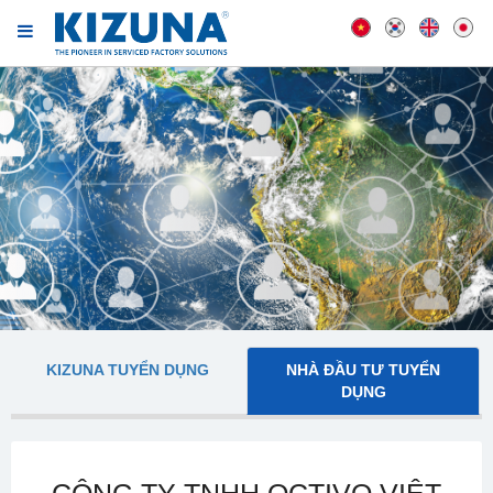
KIZUNA TUYỂN DỤNG
NHÀ ĐẦU TƯ TUYỂN
DỤNG