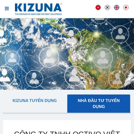
KIZUNA TUYỂN DỤNG
NHÀ ĐẦU TƯ TUYỂN
DỤNG