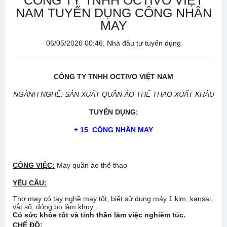
CÔNG TY TNHH OCTIVO VIỆT
NAM TUYỂN DỤNG CÔNG NHÂN
MAY
06/05/2026 00:46, Nhà đầu tư tuyển dụng
CÔNG TY TNHH OCTIVO VIỆT NAM
NGÀNH NGHỀ: SẢN XUẤT QUẦN ÁO THỂ THAO XUẤT KHẨU
TUYỂN DỤNG:
+ 15
CÔNG NHÂN MAY
CÔNG VIỆC:
May quần áo thể thao
YÊU CẦU:
Thợ may có tay nghề may tốt, biết sử dụng máy 1 kim, kansai,
vắt sổ, đóng bọ làm khuy…
Có sức khỏe tốt và
tinh thần làm việc nghiêm túc
.
CHẾ ĐỘ: