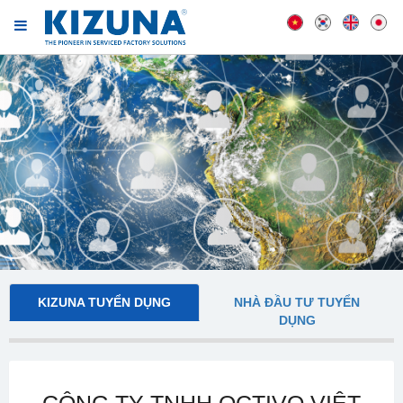
KIZUNA TUYỂN DỤNG
NHÀ ĐẦU TƯ TUYỂN
DỤNG