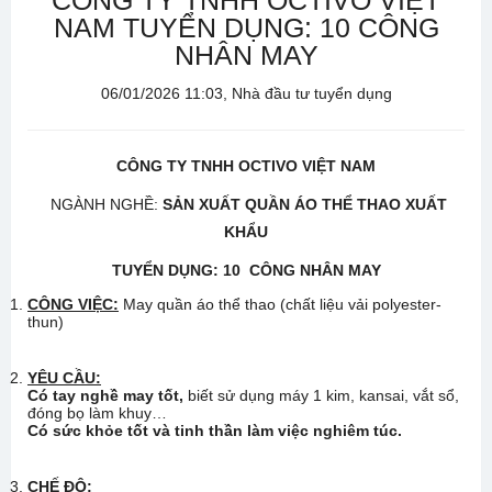
CÔNG TY TNHH OCTIVO VIỆT
NAM TUYỂN DỤNG: 10 CÔNG
NHÂN MAY
06/01/2026 11:03, Nhà đầu tư tuyển dụng
CÔNG TY TNHH OCTIVO VIỆT NAM
NGÀNH NGHỀ:
SẢN XUẤT QUẦN ÁO THỂ THAO XUẤT
KHẨU
TUYỂN DỤNG: 10 CÔNG NHÂN MAY
CÔNG VIỆC:
May quần áo thể thao (chất liệu vải polyester-
thun)
YÊU CẦU:
Có tay nghề may tốt
,
biết sử dụng máy 1 kim, kansai, vắt sổ,
đóng bọ làm khuy…
Có sức khỏe tốt và
tinh thần làm việc nghiêm túc
.
CHẾ ĐỘ: