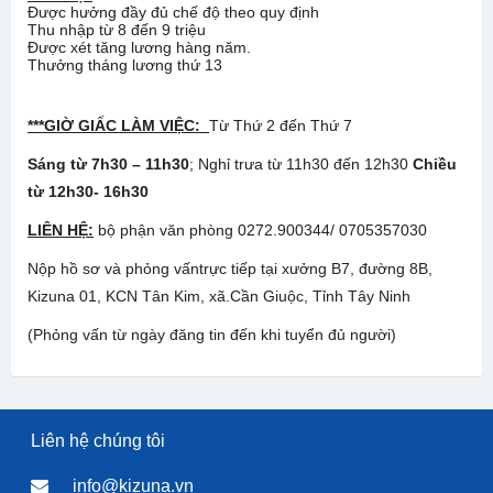
Được hưởng đầy đủ chế độ theo quy định
Thu nhập từ 8 đến 9 triệu
Được xét tăng lương hàng năm.
Thưởng tháng lương thứ 13
***GIỜ GIẤC LÀM VIỆC:
Từ Thứ 2 đến Thứ 7
Sáng từ 7h30 – 11h30
; Nghỉ trưa từ 11h30 đến 12h30
Chiều
từ 12h30- 16h30
LIÊN HỆ:
bộ phận văn phòng 0272.900344/ 0705357030
Nộp hồ sơ và phỏng vấntrực tiếp tại xưởng B7, đường 8B,
Kizuna 01, KCN Tân Kim, xã.Cần Giuộc, Tỉnh Tây Ninh
(Phỏng vấn từ ngày đăng tin đến khi tuyển đủ người)
Liên hệ chúng tôi
info@kizuna.vn