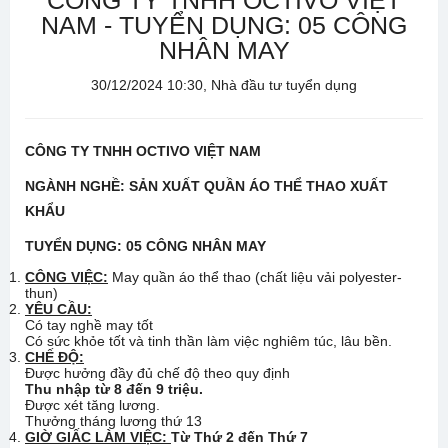
CÔNG TY TNHH OCTIVO VIỆT
NAM - TUYỂN DỤNG: 05 CÔNG
NHÂN MAY
30/12/2024 10:30, Nhà đầu tư tuyển dụng
CÔNG TY TNHH OCTIVO VIỆT NAM
NGÀNH NGHỀ: SẢN XUẤT QUẦN ÁO THỂ THAO XUẤT
KHẨU
TUYỂN DỤNG:
05
CÔNG NHÂN MAY
CÔNG VIỆC:
May quần áo thể thao (chất liệu vải polyester-
thun)
YÊU CẦU:
Có tay nghề may tốt
Có sức khỏe tốt và tinh thần làm việc nghiêm túc, lâu bền.
CHẾ ĐỘ:
Được hưởng đầy đủ chế độ theo quy định
Thu nhập từ 8 đến 9 triệu
.
Được xét tăng lương.
Thưởng tháng lương thứ 13
GIỜ GIẤC LÀM VIỆC:
Từ Thứ 2 đến Thứ 7