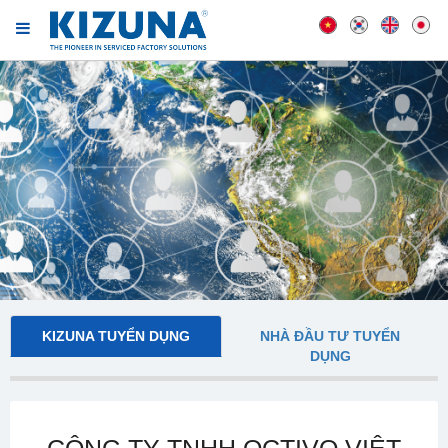
KIZUNA TUYỂN DỤNG
NHÀ ĐẦU TƯ TUYỂN
DỤNG