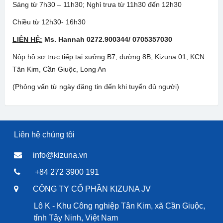
Sáng từ 7h30 – 11h30; Nghỉ trưa từ 11h30 đến 12h30
Chiều từ 12h30- 16h30
LIÊN HỆ:
Ms. Hannah 0272.900344/ 0705357030
Nộp hồ sơ trực tiếp tại xưởng B7, đường 8B, Kizuna 01, KCN
Tân Kim, Cần Giuộc, Long An
(Phỏng vấn từ ngày đăng tin đến khi tuyển đủ người)
Liên hệ chúng tôi
info@kizuna.vn
+84 272 3900 191
CÔNG TY CỔ PHẦN KIZUNA JV
Lô K - Khu Công nghiệp Tân Kim, xã Cần Giuộc,
tỉnh Tây Ninh, Việt Nam