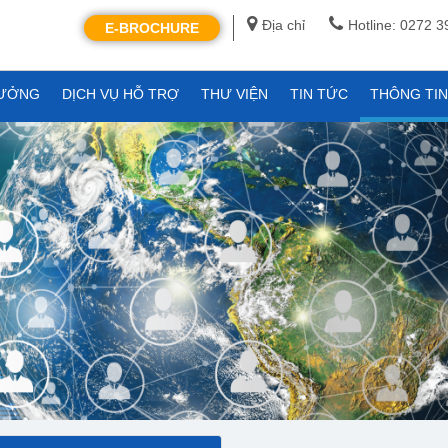
Địa chỉ
Hotline: 0272 
E-BROCHURE
XƯỞNG
DỊCH VỤ HỖ TRỢ
THƯ VIỆN
TIN TỨC
THÔNG TI