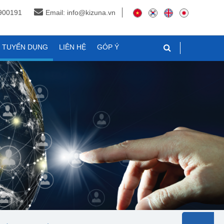
3900191
Email: info@kizuna.vn
N TUYỂN DỤNG
LIÊN HỆ
GÓP Ý