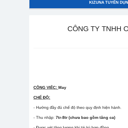
KIZUNA TUYỂN DỤ
CÔNG TY TNHH O
CÔNG VIỆC:
May
CHẾ ĐỘ:
- Hưởng đầy đủ chế độ theo quy định hiện hành.
- Thu nhập:
7tr-8tr
(chưa bao gồm tăng ca)
- Được xét tăng lương khi tái ký hợp đồng.