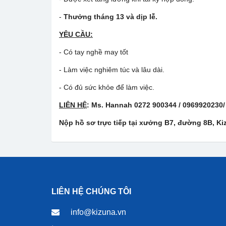
-
Thưởng tháng 13 và dịp lễ
.
YÊU CẦU:
- Có tay nghề may tốt
- Làm việc nghiêm túc và lâu dài.
- Có đủ sức khỏe để làm việc.
LIÊN HỆ
: Ms. Hannah 0272
900344
/ 0969920230
Nộp hồ sơ trực tiếp tại xưởng B7, đường 8B, K
LIÊN HỆ CHÚNG TÔI
info@kizuna.vn