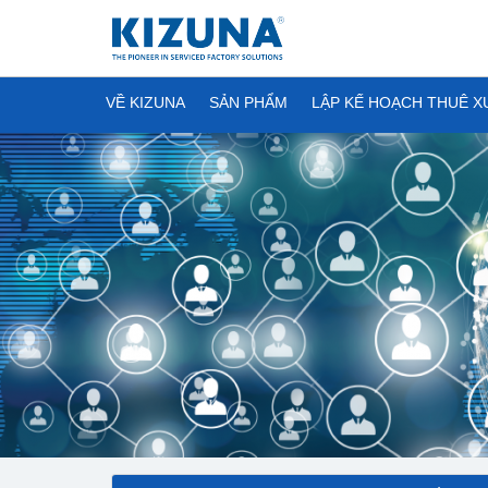
VỀ KIZUNA
SẢN PHẨM
LẬP KẾ HOẠCH THUÊ 