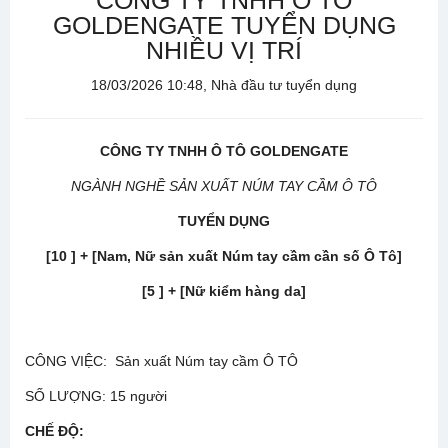
CÔNG TY TNHH Ô TÔ
GOLDENGATE TUYỂN DỤNG
NHIỀU VỊ TRÍ
18/03/2026 10:48, Nhà đầu tư tuyển dụng
CÔNG TY TNHH Ô TÔ GOLDENGATE
NGÀNH NGHỀ SẢN XUẤT NÚM TAY CẦM Ô TÔ
TUYỂN DỤNG
[10 ] + [Nam, Nữ sản xuất Núm tay cầm cần số Ô Tô]
[5 ] + [Nữ kiểm hàng da]
CÔNG VIỆC: Sản xuất Núm tay cầm Ô TÔ
SỐ LƯỢNG: 15 người
CHẾ ĐỘ
: