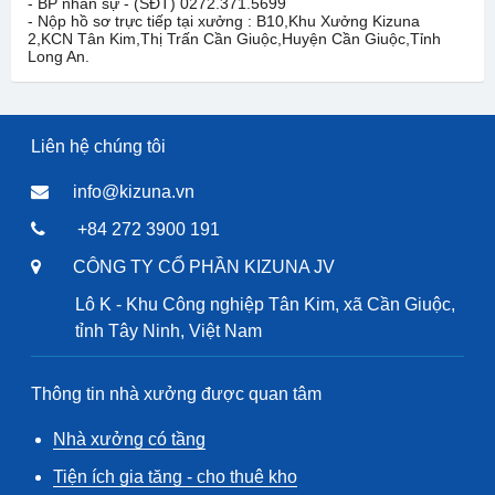
- BP nhân sự - (SĐT) 0272.371.5699
- Nộp hồ sơ trực tiếp tại xưởng : B10,Khu Xưởng Kizuna
2,KCN Tân Kim,Thị Trấn Cần Giuộc,Huyện Cần Giuộc,Tỉnh
Long An.
Liên hệ chúng tôi
info@kizuna.vn
+84 272 3900 191
CÔNG TY CỔ PHẦN KIZUNA JV
Lô K - Khu Công nghiệp Tân Kim, xã Cần Giuộc,
tỉnh Tây Ninh, Việt Nam
Thông tin nhà xưởng được quan tâm
Nhà xưởng có tầng
Tiện ích gia tăng - cho thuê kho