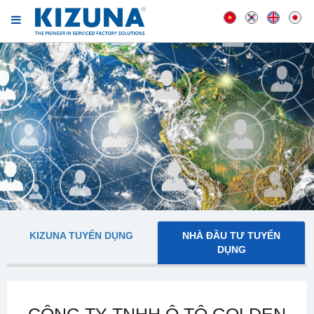
KIZUNA TUYỂN DỤNG
NHÀ ĐẦU TƯ TUYỂN
DỤNG