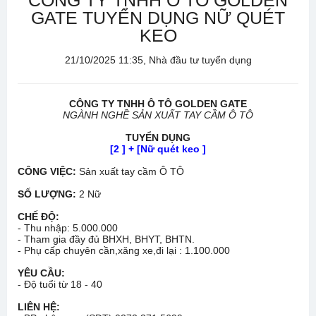
CÔNG TY TNHH Ô TÔ GOLDEN
GATE TUYỂN DỤNG NỮ QUÉT
KEO
21/10/2025 11:35, Nhà đầu tư tuyển dụng
CÔNG TY TNHH Ô TÔ GOLDEN GATE
NGÀNH NGHỀ SẢN XUẤT TAY CẦM Ô TÔ
TUYỂN DỤNG
[2 ] + [Nữ quét keo ]
CÔNG VIỆC:
Sản xuất tay cầm Ô TÔ
SỐ LƯỢNG:
2 Nữ
CHẾ ĐỘ:
- Thu nhập: 5.000.000
- Tham gia đầy đủ BHXH, BHYT, BHTN.
- Phụ cấp chuyên cần,xăng xe,đi lại : 1.100.000
YÊU CẦU:
- Độ tuổi từ 18 - 40
LIÊN HỆ: