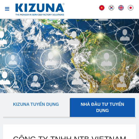
KIZUNA TUYỂN DỤNG
NHÀ ĐẦU TƯ TUYỂN
DỤNG