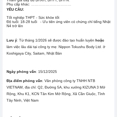
Tham gia đầy đủ BHXH, BHYT, BHTN.
Phụ cấp khác: ……………………………
YÊU CẦU:
Tốt nghiệp THPT - Sức khỏe tốt
Độ tuổi: 18-28 tuổi - Ưu tiên ứng viên có chứng chỉ tiếng Nhật
N4 trở lên
Lưu ý
: Từ tháng 1/2026 sẽ được đào tạo huấn luyện
hoặc
làm việc lâu dài tại công ty mẹ: Nippon Tokushu Body Ltd. ở
Koshigaya City, Saitam, Nhật Bản
Ngày phỏng vấn
: 15/12/2025
Địa điểm phỏng vấn
: Văn phòng công ty TNHH NTB
VIETNAM, địa chỉ: Q2, Đường 5A, khu xưởng KIZUNA 3 Mở
Rộng, Khu K1, KCN Tân Kim Mở Rộng, Xã Cần Giuộc, Tỉnh
Tây Ninh, Việt Nam