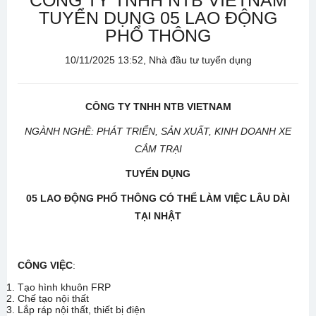
CÔNG TY TNHH NTB VIETNAM
TUYỂN DỤNG 05 LAO ĐỘNG
PHỔ THÔNG
10/11/2025 13:52, Nhà đầu tư tuyển dụng
CÔNG TY TNHH NTB VIETNAM
NGÀNH NGHỀ
: PHÁT TRIỂN, SẢN XUẤT, KINH DOANH XE
CẮM TRẠI
TUYỂN DỤNG
05 LAO ĐỘNG PHỔ THÔNG CÓ THỂ LÀM VIỆC LÂU DÀI
TẠI NHẬT
CÔNG VIỆC
:
Tạo hình khuôn FRP
Chế tạo nội thất
Lắp ráp nội thất, thiết bị điện