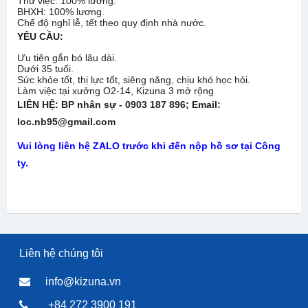
Thử việc: 100% lương.
BHXH: 100% lương.
Chế độ nghỉ lễ, tết theo quy định nhà nước.
YÊU CẦU:
Ưu tiên gắn bó lâu dài.
Dưới 35 tuổi.
Sức khỏe tốt, thị lực tốt, siêng năng, chịu khó học hỏi.
Làm việc tại xưởng O2-14, Kizuna 3 mở rộng
LIÊN HỆ: BP nhân sự - 0903 187 896
; Email:
loc
.nb95@gmail
.com
Vui lòng liên hệ ZALO trước khi đến nộp hồ sơ tại Công
ty.
Liên hệ chúng tôi
info@kizuna.vn
+84 272 3900 191