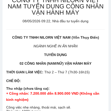
CÔNG TY TNHH NILORN VIỆT
NAM TUYỂN DỤNG CÔNG NHÂN
VẬN HÀNH MÁY
08/05/2026 09:22, Nhà đầu tư tuyển dụng
CÔNG TY TNHH NILORN
VIỆT NAM (Vốn Thụy Điển)
NGÀNH NGHỀ IN
ẤN NHÃN
TUYỂN DỤNG
0
2
CÔNG NHÂN
(
NAM/NỮ
)
VẬN HÀNH MÁY
THỜI GIAN LÀM VIỆC:
Thứ 2 – Thứ 7 (7h30-16h15)
CHẾ ĐỘ:
Thu nhập (chưa tăng ca):
+ Công nhân:
7.200
.000 đến
8
.900.000 VND (Không cần
kinh nghiệm)
Công việc nhẹ nhàng, thoải mái, sạch sẽ.