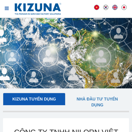
KIZUNA TUYỂN DỤNG
NHÀ ĐẦU TƯ TUYỂN
DỤNG