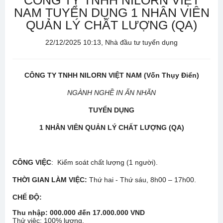
CÔNG TY TNHH NILORN VIỆT
NAM TUYỂN DỤNG 1 NHÂN VIÊN
QUẢN LÝ CHẤT LƯỢNG (QA)
22/12/2025 10:13, Nhà đầu tư tuyển dụng
CÔNG TY TNHH NILORN
VIỆT NAM (Vốn Thụy Điển)
NGÀNH NGHỀ IN
ẤN NHÃN
TUYỂN DỤNG
1
NHÂN VIÊN QUẢN LÝ CHẤT LƯỢNG (QA)
CÔNG VIỆC
: Kiểm soát chất lượng (1 người).
THỜI GIAN LÀM VIỆC:
Thứ hai - Thứ sáu, 8h00 – 17h00.
CHẾ ĐỘ:
Thu nhập:
000
.000 đến
17
.000.000 VND
Thử việc: 100% lương.