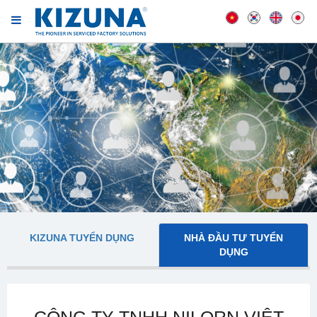
KIZUNA TUYỂN DỤNG
NHÀ ĐẦU TƯ TUYỂN
DỤNG