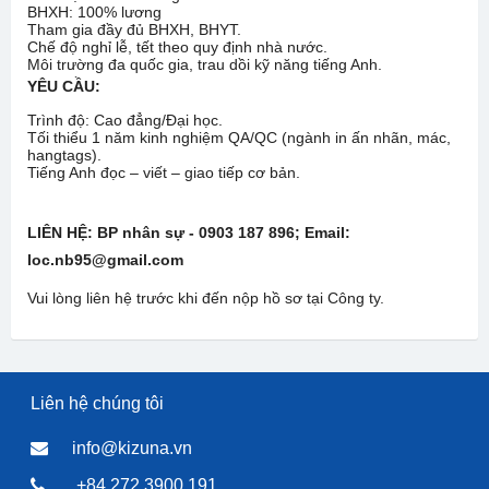
BHXH: 100% lương
Tham gia đầy đủ BHXH, BHYT.
Chế độ nghỉ lễ, tết theo quy định nhà nước.
Môi trường đa quốc gia, trau dồi kỹ năng tiếng Anh.
YÊU CẦU:
Trình độ: Cao đẳng/Đại học.
Tối thiểu 1 năm kinh nghiệm QA/QC (ngành in ấn nhãn, mác,
hangtags).
Tiếng Anh đọc – viết – giao tiếp cơ bản.
LIÊN HỆ: BP nhân sự - 0903 187 896
; Email:
loc
.nb95@gmail
.com
Vui lòng liên hệ trước khi đến nộp hồ sơ tại Công ty.
Liên hệ chúng tôi
info@kizuna.vn
+84 272 3900 191