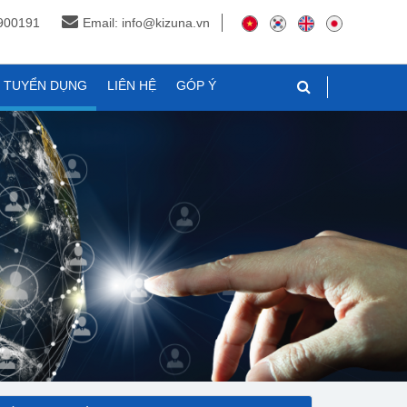
3900191
Email: info@kizuna.vn
N TUYỂN DỤNG
LIÊN HỆ
GÓP Ý