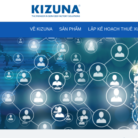
VỀ KIZUNA
SẢN PHẨM
LẬP KẾ HOẠCH THUÊ 