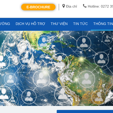
Địa chỉ
Hotline: 0272 
E-BROCHURE
XƯỞNG
DỊCH VỤ HỖ TRỢ
THƯ VIỆN
TIN TỨC
THÔNG TI