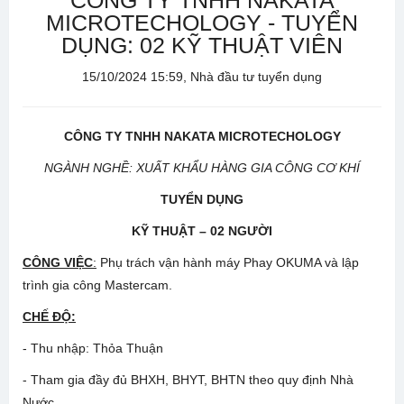
CÔNG TY TNHH NAKATA
MICROTECHOLOGY - TUYỂN
DỤNG: 02 KỸ THUẬT VIÊN
15/10/2024 15:59, Nhà đầu tư tuyển dụng
CÔNG TY TNHH NAKATA MICROTECHOLOGY
NGÀNH NGHỀ: XUẤT KHẨU HÀNG GIA CÔNG CƠ KHÍ
TUYỂN DỤNG
KỸ THUẬT – 02 NGƯỜI
CÔNG VIỆC
:
Phụ trách vận hành máy Phay OKUMA và lập
trình gia công Mastercam.
CHẾ ĐỘ:
- Thu nhập: Thỏa Thuận
- Tham gia đầy đủ BHXH, BHYT, BHTN theo quy định Nhà
Nước.