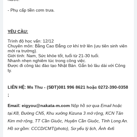
- Phụ cấp tiền cơm trưa.
YÊU CẦU:
Trình độ học vấn: 12/12
Chuyên môn: Bằng Cao Đẳng cơ khí trở lên (ưu tiên sinh viên
mới ra trường).
Giới tính: Nam, Sức khỏe tốt, tuổi từ 21-30 tuổi.
Nhanh nhẹn nghiêm túc trong công việc.
Được đi công tác đào tạo Nhật Bản. Gắn bó lâu dài với Công
ty.
LIÊN HỆ: Ms Thu - (SĐT)081 996 8621 hoặc 0272-390-0358
;
Email: eigyou@nakata-m.com
Nộp hồ sơ qua Email hoặc
tại
.
K8, Đường CN5, Khu xưởng Kizuna 3 mở rộng, KCN Tân
Kim mở rộng, TT Cần Giuộc, Huyện Cần Giuộc, Tỉnh Long An.
Hồ sơ gồm: CCCD/CMT(photo), Sơ yếu lý lịch, Ảnh 4x6