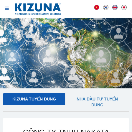
KIZUNA TUYỂN DỤNG
NHÀ ĐẦU TƯ TUYỂN
DỤNG