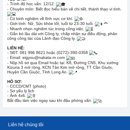
- Trình độ học vấn: 12/12.
- Chuyên môn: Biết đọc hiểu bản vẽ chi tiết, thành thạo vi tính.
- Có kinh nghiệm về lĩnh vực cơ khí.
- Giới tính: Nữ, Sức khỏe tốt, tuổi từ 23-30 tuổi.
- Nhanh nhẹn nghiêm túc trong công việc.
- Gắn bó lâu dài với Công ty, chấp nhận sự điều động, phân
công công tác của Lãnh đạo Công ty.
LIÊN HỆ:
- SĐT: 081 996 8621 hoặc (0272)-390-0358
- Email: eigyou@nakata-m.com
- Nộp hồ sơ qua Email hoặc tại: K8, Đường CN5, Khu xưởng
Kizuna 3 mở rộng, KCN Tân Kim mở rộng, TT Cần Giuộc,
Huyện Cần Giuộc, Tỉnh Long An.
HỒ SƠ:
- CCCD/CMT (photo)
- Sơ yếu lý lịch
- Ảnh 4x6.
Bắt đầu làm việc ngay sau khi đậu phỏng vấn.
Liên hệ chúng tôi