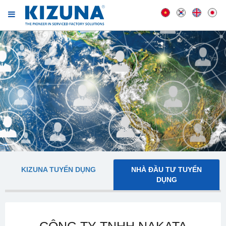
KIZUNA TUYỂN DỤNG
NHÀ ĐẦU TƯ TUYỂN
DỤNG