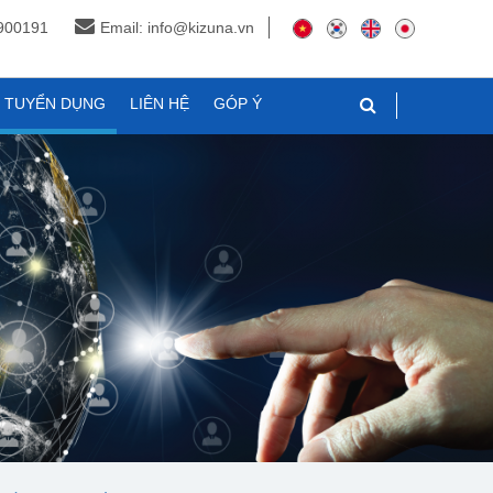
3900191
Email: info@kizuna.vn
N TUYỂN DỤNG
LIÊN HỆ
GÓP Ý