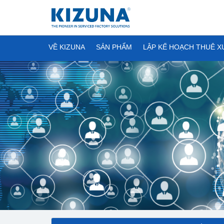
VỀ KIZUNA
SẢN PHẨM
LẬP KẾ HOẠCH THUÊ 