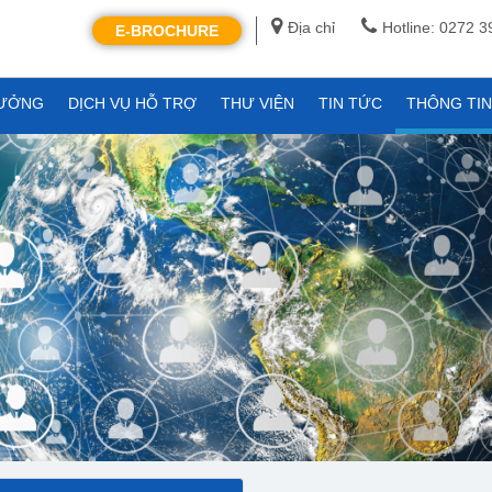
Địa chỉ
Hotline: 0272 
E-BROCHURE
XƯỞNG
DỊCH VỤ HỖ TRỢ
THƯ VIỆN
TIN TỨC
THÔNG TI