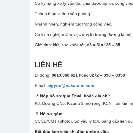
Có kỹ năng xử lý vấn đề, chịu được áp lực công việc
Thành thạo vi tính văn phòng.
Nhanh nhẹn, nghiêm túc trong công việc.
Có kinh nghiệm làm việc ở vị trí tương đương là một 
Giới tính:
Nữ
, sức khỏe tốt, độ tuổi từ
25 – 35
.
LIÊN HỆ
Di động:
0819.968.621
hoặc
0272 – 390 – 0358
Email:
eigyou@nakata-m.com
📍
Nộp hồ sơ qua Email hoặc địa chỉ:
K8, Đường CN5, Kizuna 3 mở rộng, KCN Tân Kim mở
📄
Hồ sơ gồm:
CCCD/CMT (photo), Sơ yếu lý lịch, bằng cấp liên qu
Bắt đầu làm việc khi đậu phỏng vấn.