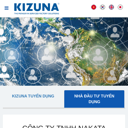
KIZUNA TUYỂN DỤNG
NHÀ ĐẦU TƯ TUYỂN
DỤNG