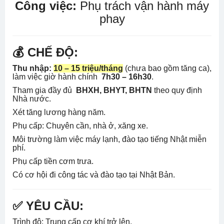
Công việc:
Phụ trách vận hành máy
phay
💰 CHẾ ĐỘ:
Thu nhập:
10 – 15 triệu/tháng
(chưa bao gồm tăng ca),
làm việc giờ hành chính
7h30 – 16h30
.
Tham gia đầy đủ
BHXH, BHYT, BHTN
theo quy định
Nhà nước.
Xét tăng lương hàng năm.
Phụ cấp: Chuyên cần, nhà ở, xăng xe.
Môi trường làm việc máy lạnh, đào tạo tiếng Nhật miễn
phí.
Phụ cấp tiền cơm trưa.
Có cơ hội đi công tác và đào tạo tại Nhật Bản.
✅ YÊU CẦU:
Trình độ: Trung cấp cơ khí trở lên.