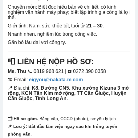
Chuyên môn: Biết đọc hiểu bản vẽ chi tiết, có kinh
nghiệm vận hành máy phay; biết lập trình gia công là lợi
thế.
Giới tính: Nam, sức khỏe tốt, tuổi từ
21 – 30
.
Nhanh nhẹn, nghiêm túc trong công việc.
Gắn bó lâu dài với công ty.
📮 LIÊN HỆ NỘP HỒ SƠ:
Ms. Thu
📞 0819 968 621 | ☎️ 0272 390 0358
📧 Email:
eigyou@nakata-m.com
📍 Địa chỉ:
K8, Đường CN5, Khu xưởng Kizuna 3 mở
rộng, KCN Tân Kim mở rộng, TT Cần Giuộc, Huyện
Cần Giuộc, Tỉnh Long An.
🗂️ Hồ sơ gồm:
Bằng cấp, CCCD (photo), sơ yếu lý lịch.
📌 Lưu ý: Bắt đầu làm việc ngay sau khi trúng tuyển
phỏng vấn.