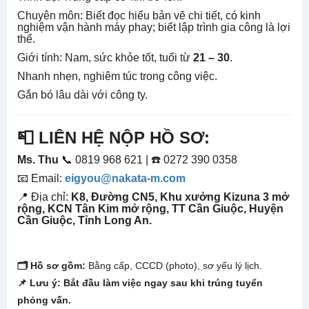
Chuyên môn: Biết đọc hiểu bản vẽ chi tiết, có kinh
nghiệm vận hành máy phay; biết lập trình gia công là lợi
thế.
Giới tính: Nam, sức khỏe tốt, tuổi từ
21 – 30
.
Nhanh nhẹn, nghiêm túc trong công việc.
Gắn bó lâu dài với công ty.
📮 LIÊN HỆ NỘP HỒ SƠ:
Ms. Thu
📞 0819 968 621 | ☎️ 0272 390 0358
📧 Email:
eigyou@nakata-m.com
📍 Địa chỉ:
K8, Đường CN5, Khu xưởng Kizuna 3 mở
rộng, KCN Tân Kim mở rộng, TT Cần Giuộc, Huyện
Cần Giuộc, Tỉnh Long An.
🗂️ Hồ sơ gồm:
Bằng cấp, CCCD (photo), sơ yếu lý lịch.
📌 Lưu ý: Bắt đầu làm việc ngay sau khi trúng tuyển
phỏng vấn.