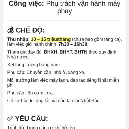
Công việc:
Phụ trách vận hành máy
phay
💰 CHẾ ĐỘ:
Thu nhập:
10 – 15 triệu/tháng
(chưa bao gồm tăng ca),
làm việc giờ hành chính
7h30 – 16h30
.
Tham gia đầy đủ
BHXH, BHYT, BHTN
theo quy định
Nhà nước.
Xét tăng lương hàng năm.
Phụ cấp: Chuyên cần, nhà ở, xăng xe.
Môi trường làm việc máy lạnh, đào tạo tiếng Nhật miễn
phí.
Phụ cấp tiền cơm trưa.
Có cơ hội đi công tác và đào tạo tại Nhật Bản.
✅ YÊU CẦU:
Trình độ: Trung cấp cơ khí trở lên.