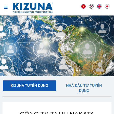
KIZUNA TUYỂN DỤNG
NHÀ ĐẦU TƯ TUYỂN
DỤNG