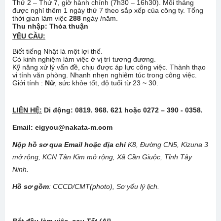
Thứ 2 – Thứ 7, giờ hành chính (7h30 – 16h30). Mỗi tháng
được nghỉ thêm 1 ngày thứ 7 theo sắp xếp của công ty. Tổng
thời gian làm việc
288
ngày /năm.
Thu nhập: Thỏa thuận
YÊU CẦU:
Biết tiếng Nhật là một lợi thế.
Có kinh nghiệm làm việc ở vị trí tương đương.
Kỹ năng xử lý vấn đề, chịu được áp lực công việc. Thành thạo
vi tính văn phòng. Nhanh nhẹn nghiêm túc trong công việc.
Giới tính :
Nữ
, sức khỏe tốt, độ tuổi từ 23 ~ 30.
LIÊN HỆ:
Di động: 0819. 968. 621 hoặc 0272 – 390 - 0358.
Email: eigyou@nakata-m.com
Nộp hồ sơ qua Email hoặc địa chỉ
K8, Đường CN5, Kizuna 3
mở rộng, KCN Tân Kim mở rộng, Xã Cần Giuộc, Tỉnh Tây
Ninh.
Hồ sơ gồm
: CCCD/CMT(photo), Sơ yếu lý lịch.