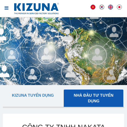
KIZUNA TUYỂN DỤNG
NHÀ ĐẦU TƯ TUYỂN
DỤNG