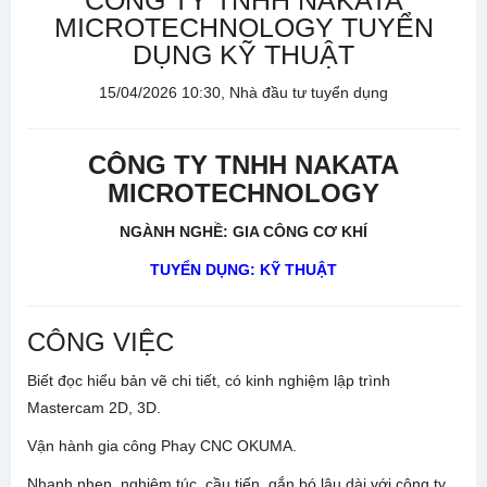
CÔNG TY TNHH NAKATA
MICROTECHNOLOGY TUYỂN
DỤNG KỸ THUẬT
15/04/2026 10:30, Nhà đầu tư tuyển dụng
CÔNG TY TNHH NAKATA
MICROTECHNOLOGY
NGÀNH NGHỀ: GIA CÔNG CƠ KHÍ
TUYỂN DỤNG: KỸ THUẬT
CÔNG VIỆC
Biết đọc hiểu bản vẽ chi tiết, có kinh nghiệm lập trình
Mastercam 2D, 3D.
Vận hành gia công Phay CNC OKUMA.
Nhanh nhẹn, nghiêm túc, cầu tiến, gắn bó lâu dài với công ty.