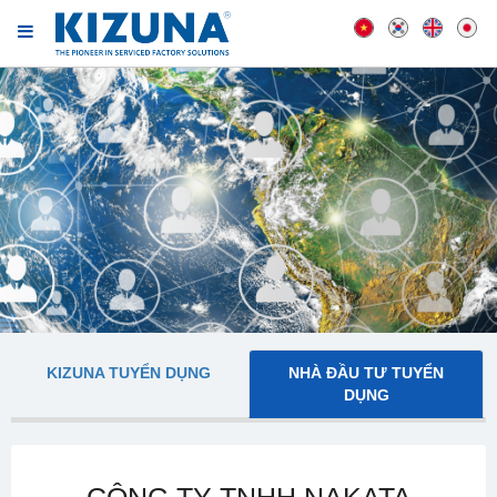
KIZUNA TUYỂN DỤNG
NHÀ ĐẦU TƯ TUYỂN
DỤNG