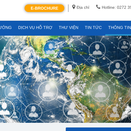
Địa chỉ
Hotline: 0272 
E-BROCHURE
XƯỞNG
DỊCH VỤ HỖ TRỢ
THƯ VIỆN
TIN TỨC
THÔNG TI