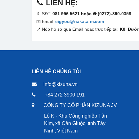
📞
LIÊN HỆ:
📱 SĐT:
081 996 5621 hoặc ☎️ (0272)-390-0358
📧 Email:
eigyou@nakata-m.com
📍 Nộp hồ sơ qua Email hoặc trực tiếp tại:
K8, Đườn
LIÊN HỆ CHÚNG TÔI
info@kizuna.vn
+84 272 3900 191
CÔNG TY CỔ PHẦN KIZUNA JV
Lô K - Khu Công nghiệp Tân
Kim, xã Cần Giuộc, tỉnh Tây
Ninh, Việt Nam