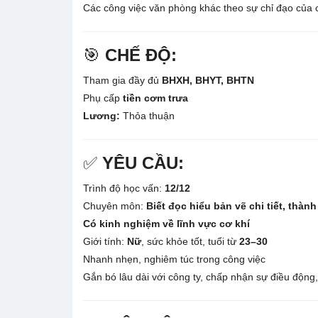
Các công việc văn phòng khác theo sự chỉ đạo của 
🎯
CHẾ ĐỘ:
Tham gia đầy đủ
BHXH, BHYT, BHTN
Phụ cấp
tiền cơm trưa
Lương:
Thỏa thuận
✅
YÊU CẦU:
Trình độ học vấn:
12/12
Chuyên môn:
Biết đọc hiểu bản vẽ chi tiết, thành
Có kinh nghiệm về lĩnh vực cơ khí
Giới tính:
Nữ
, sức khỏe tốt, tuổi từ
23–30
Nhanh nhẹn, nghiêm túc trong công việc
Gắn bó lâu dài với công ty, chấp nhận sự điều động