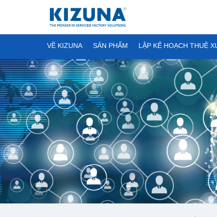
VỀ KIZUNA
SẢN PHẨM
LẬP KẾ HOẠCH THUÊ 