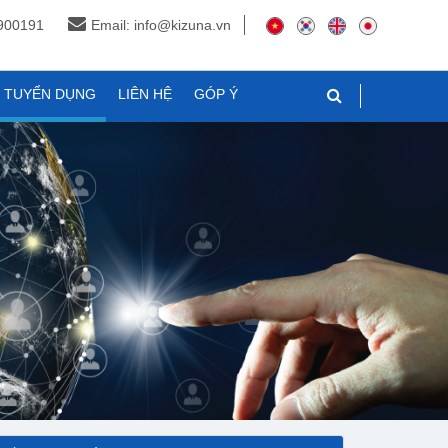
3900191
Email: info@kizuna.vn
N TUYỂN DỤNG
LIÊN HỆ
GÓP Ý