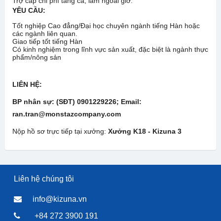
Trợ cấp chi phí tăng ca, làm ngoài giờ.
YÊU CẦU:
Tốt nghiệp Cao đẳng/Đại học chuyên ngành tiếng Hàn hoặc
các ngành liên quan.
Giao tiếp tốt tiếng Hàn
Có kinh nghiệm trong lĩnh vực sản xuất, đặc biệt là ngành thực
phẩm/nông sản
LIÊN HỆ:
BP nhân sự: (SĐT) 0901229226; Email:
ran.tran@monstazcompany.com
Nộp hồ sơ trực tiếp tại xưởng:
Xưởng K18 -
Kizuna 3
Liên hệ chúng tôi
info@kizuna.vn
+84 272 3900 191