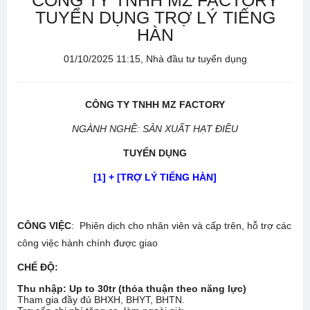
CÔNG TY TNHH MZ FACTORY
TUYỂN DỤNG TRỢ LÝ TIẾNG
HÀN
01/10/2025 11:15, Nhà đầu tư tuyển dụng
CÔNG TY TNHH MZ FACTORY
NGÀNH NGHỀ: SẢN XUẤT HẠT ĐIỀU
TUYỂN DỤNG
[1] + [TRỢ LÝ TIẾNG HÀN]
CÔNG VIỆC
: Phiên dịch cho nhân viên và cấp trên, hỗ trợ các
công việc hành chính được giao
CHẾ ĐỘ
:
Thu nhập: Up to 30tr (thỏa thuận theo năng lực)
Tham gia đầy đủ BHXH, BHYT, BHTN.