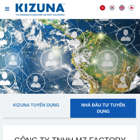
KIZUNA TUYỂN DỤNG
NHÀ ĐẦU TƯ TUYỂN
DỤNG