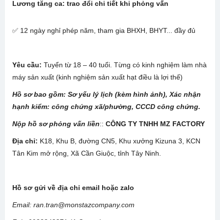
Lương tăng ca: trao đổi chi tiết khi phỏng vấn
✅ 12 ngày nghỉ phép năm, tham gia BHXH, BHYT... đầy đủ
Yêu cầu:
Tuyển từ 18 – 40 tuổi. Từng có kinh nghiệm làm nhà
máy sản xuất (kinh nghiệm sản xuất hạt điều là lợi thế)
Hồ sơ bao gồm
: Sơ yếu lý lịch (kèm hình ảnh), Xác nhận
hạnh kiểm: công chứng xã/phường,
CCCD công chứng.
Nộp hồ sơ phỏng vấn liền
::
CÔNG TY TNHH MZ FACTORY
Địa chỉ:
K18, Khu B, đường CN5, Khu xưởng Kizuna 3, KCN
Tân Kim mở rộng, Xã Cần Giuộc, tỉnh Tây Ninh.
Hồ sơ gửi về địa chỉ email hoặc zalo
Email: ran.tran@monstazcompany.com