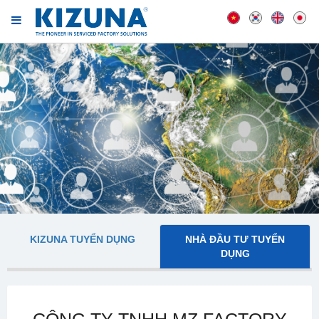
KIZUNA TUYỂN DỤNG
NHÀ ĐẦU TƯ TUYỂN
DỤNG