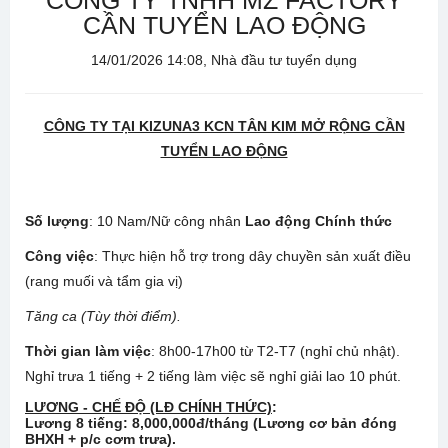
CÔNG TY TNHH MZ FACTORY
CẦN TUYỂN LAO ĐỘNG
14/01/2026 14:08, Nhà đầu tư tuyển dụng
CÔNG TY TẠI KIZUNA3 KCN TÂN KIM MỞ RỘNG CẦN
TUYỂN LAO ĐỘNG
Số lượng
: 10 Nam/Nữ công nhân
Lao động Chính thức
Công việc
: Thực hiện hỗ trợ trong dây chuyền sản xuất điều
(rang muối và tẩm gia vị)
Tăng ca (Tùy thời điểm).
Thời gian làm việc
: 8h00-17h00 từ T2-T7 (nghỉ chủ nhật).
Nghỉ trưa 1 tiếng + 2 tiếng làm việc sẽ nghỉ giải lao 10 phút.
LƯƠNG - CHẾ ĐỘ (LĐ CHÍNH THỨC)
:
Lương 8 tiếng: 8,000,000đ/tháng (Lương cơ bản đóng
BHXH + p/c cơm trưa).