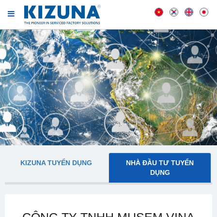
KIZUNA TUYỂN DỤNG
NHÀ ĐẦU TƯ TUYỂN
DỤNG