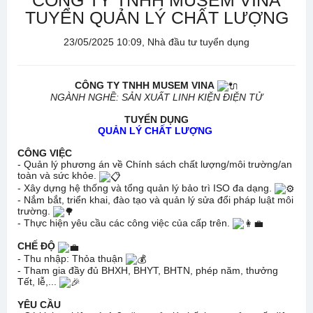
CÔNG TY TNHH MUSEM VINA
TUYỂN QUẢN LÝ CHẤT LƯỢNG
23/05/2025 10:09, Nhà đầu tư tuyển dụng
CÔNG TY TNHH MUSEM VINA
NGÀNH NGHỀ: SẢN XUẤT LINH KIỆN ĐIỆN TỬ
TUYỂN DỤNG
QUẢN LÝ CHẤT LƯỢNG
CÔNG VIỆC
- Quản lý phương án về Chính sách chất lượng/môi trường/an
toàn và sức khỏe.
- Xây dựng hệ thống và tổng quản lý bảo trì ISO đa dạng.
- Nắm bắt, triển khai, đào tạo và quản lý sửa đổi pháp luật môi
trường.
- Thực hiện yêu cầu các công việc của cấp trên.
CHẾ ĐỘ
- Thu nhập: Thỏa thuận
- Tham gia đầy đủ BHXH, BHYT, BHTN, phép năm, thưởng
Tết, lễ,...
YÊU CẦU