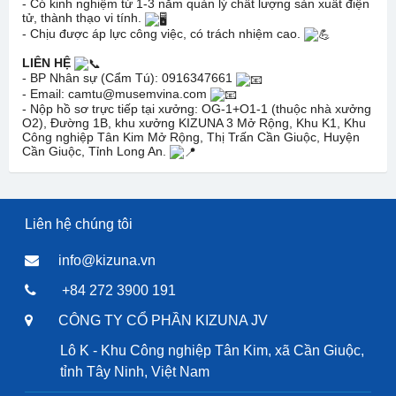
- Có kinh nghiệm từ 1-3 năm quản lý chất lượng sản xuất điện
tử, thành thạo vi tính.
- Chịu được áp lực công việc, có trách nhiệm cao.
LIÊN HỆ
- BP Nhân sự (Cẩm Tú): 0916347661
- Email: camtu@musemvina.com
- Nộp hồ sơ trực tiếp tại xưởng: OG-1+O1-1 (thuộc nhà xưởng
O2), Đường 1B, khu xưởng KIZUNA 3 Mở Rộng, Khu K1, Khu
Công nghiệp Tân Kim Mở Rộng, Thị Trấn Cần Giuộc, Huyện
Cần Giuộc, Tỉnh Long An.
Liên hệ chúng tôi
info@kizuna.vn
+84 272 3900 191
CÔNG TY CỔ PHẦN KIZUNA JV
Lô K - Khu Công nghiệp Tân Kim, xã Cần Giuộc,
tỉnh Tây Ninh, Việt Nam