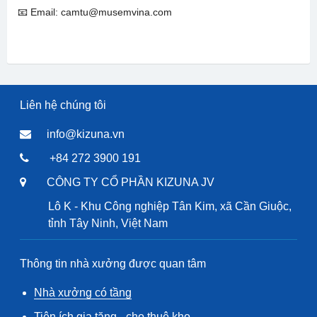
📧 Email: camtu@musemvina.com
Liên hệ chúng tôi
info@kizuna.vn
+84 272 3900 191
CÔNG TY CỔ PHẦN KIZUNA JV
Lô K - Khu Công nghiệp Tân Kim, xã Cần Giuộc,
tỉnh Tây Ninh, Việt Nam
Thông tin nhà xưởng được quan tâm
Nhà xưởng có tầng
Tiện ích gia tăng - cho thuê kho