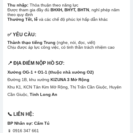
Thu nhập:
Thỏa thuận theo năng lực
Được tham gia đầy đủ
BHXH, BHYT, BHTN
, nghỉ phép năm
theo quy định
Thưởng Tết, lễ
và các chế độ phúc lợi hấp dẫn khác
✅
YÊU CẦU:
Thành thạo tiếng Trung
(nghe, nói, đọc, viết)
Chịu được áp lực công việc, có tinh thần trách nhiệm cao
📍
ĐỊA ĐIỂM NỘP HỒ SƠ:
Xưởng OG-1 + O1-1 (thuộc nhà xưởng O2)
Đường 1B, khu xưởng
KIZUNA 3 Mở Rộng
Khu K1, KCN Tân Kim Mở Rộng, Thị Trấn Cần Giuộc, Huyện
Cần Giuộc,
Tỉnh Long An
📞
LIÊN HỆ:
BP Nhân sự: Cẩm Tú
📱 0916 347 661