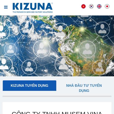
KIZUNA TUYỂN DỤNG
NHÀ ĐẦU TƯ TUYỂN
DỤNG