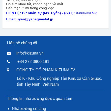
Trong độ tuổi lao động
Có sức khoẻ tốt, không bệnh về mắt
Cẩn thận, tỉ mỉ trong công việc
LIÊN HỆ:
BP nhân sự (Ms. Uyên) - (SĐT): 0389608156;
Email:uyen@yanagimetal.jp
Liên hệ chúng tôi
info@kizuna.vn
+84 272 3900 191
CÔNG TY CỔ PHẦN KIZUNA JV
Lô K - Khu Công nghiệp Tân Kim, xã Cần Giuộc,
tỉnh Tây Ninh, Việt Nam
Thông tin nhà xưởng được quan tâm
Nhà xưởng có tầng