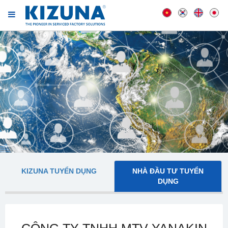
KIZUNA TUYỂN DỤNG
NHÀ ĐẦU TƯ TUYỂN
DỤNG