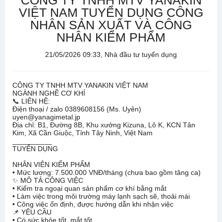
CÔNG TY TNHH MTV YANAKIN
VIỆT NAM TUYỂN DỤNG CÔNG
NHÂN SẢN XUẤT VÀ CÔNG
NHÂN KIỂM PHẨM
21/05/2026 09:33, Nhà đầu tư tuyển dụng
CÔNG TY TNHH MTV YANAKIN VIỆT NAM
NGÀNH NGHỀ CƠ KHÍ
📞 LIÊN HỆ:
Điện thoại / zalo 0389608156 (Ms. Uyên)
uyen@yanagimetal.jp
Địa chỉ: B1, Đường 8B, Khu xưởng Kizuna, Lô K, KCN Tân
Kim, Xã Cần Giuộc, Tỉnh Tây Ninh, Việt Nam
__________
TUYỂN DỤNG
NHÂN VIÊN KIỂM PHẨM
• Mức lương: 7.500.000 VNĐ/tháng (chưa bao gồm tăng ca)
✨ MÔ TẢ CÔNG VIỆC
• Kiểm tra ngoại quan sản phẩm cơ khí bằng mắt
• Làm việc trong môi trường máy lạnh sạch sẽ, thoải mái
• Công việc ổn định, được hướng dẫn khi nhận việc
📌 YÊU CẦU
• Có sức khỏe tốt, mắt tốt