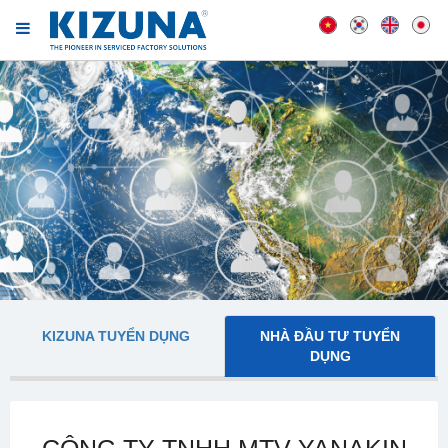
KIZUNA TUYỂN DỤNG
NHÀ ĐẦU TƯ TUYỂN
DỤNG